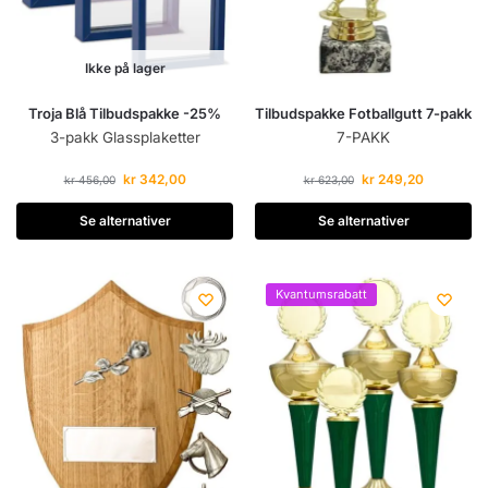
Ikke på lager
Troja Blå Tilbudspakke -25%
Tilbudspakke Fotballgutt 7-pakk
3-pakk Glassplaketter
7-PAKK
kr
342,00
kr
249,20
kr
456,00
kr
623,00
Se alternativer
Se alternativer
Kvantumsrabatt