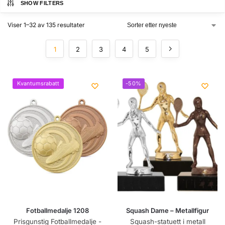
SHOW FILTERS
Viser 1–32 av 135 resultater
1
2
3
4
5
Kvantumsrabatt
-50%
Fotballmedalje 1208
Squash Dame – Metallfigur
Prisgunstig Fotballmedalje -
Squash-statuett i metall