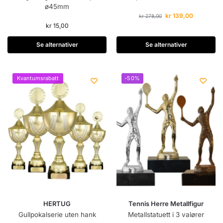
ø45mm
kr
139,00
kr
278,00
kr
15,00
Se alternativer
Se alternativer
Kvantumsrabatt
-50%
HERTUG
Tennis Herre Metallfigur
Gullpokalserie uten hank
Metallstatuett i 3 valører