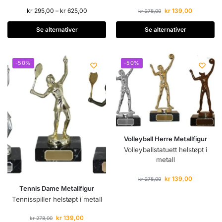
kr
295,00
–
kr
625,00
kr
139,00
kr
278,00
Se alternativer
Se alternativer
-50%
-50%
Volleyball Herre Metallfigur
Volleyballstatuett helstøpt i
metall
kr
139,00
kr
278,00
Tennis Dame Metallfigur
Tennisspiller helstøpt i metall
kr
139,00
kr
278,00