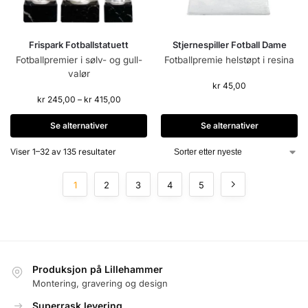
Frispark Fotballstatuett
Stjernespiller Fotball Dame
Fotballpremier i sølv- og gull-
Fotballpremie helstøpt i resina
valør
kr
45,00
kr
245,00
–
kr
415,00
Se alternativer
Se alternativer
Viser 1–32 av 135 resultater
1
2
3
4
5
Produksjon på Lillehammer
Montering, gravering og design
Superrask levering