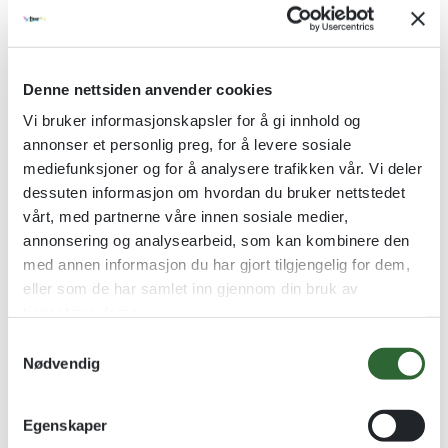
Denne nettsiden anvender cookies
Vi bruker informasjonskapsler for å gi innhold og
annonser et personlig preg, for å levere sosiale
mediefunksjoner og for å analysere trafikken vår. Vi deler
dessuten informasjon om hvordan du bruker nettstedet
vårt, med partnerne våre innen sosiale medier,
Team Håndball
Team Tennis
Håndballpremie Gullvalør
Tennispremie Gullvalør
annonsering og analysearbeid, som kan kombinere den
med annen informasjon du har gjort tilgjengelig for dem,
kr
59,00
kr
59,00
eller som de har samlet inn gjennom din bruk av
tjenestene deres.
Se alternativer
Se alternativer
S
Nødvendig
a
Kvantumsrabatt
m
t
Egenskaper
y