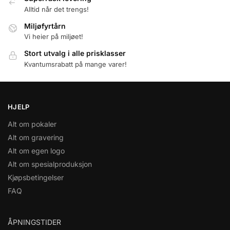
Alltid når det trengs!
Miljøfyrtårn
Vi heier på miljøet!
Stort utvalg i alle prisklasser
Kvantumsrabatt på mange varer!
HJELP
Alt om pokaler
Alt om gravering
Alt om egen logo
Alt om spesialproduksjon
Kjøpsbetingelser
FAQ
ÅPNINGSTIDER