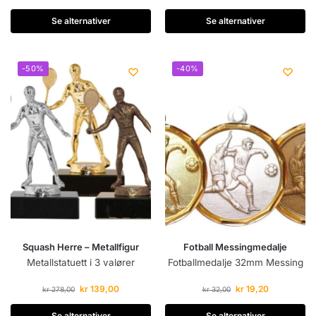
Se alternativer
Se alternativer
-50%
-40%
Squash Herre – Metallfigur
Fotball Messingmedalje
Metallstatuett i 3 valører
Fotballmedalje 32mm Messing
kr
139,00
kr
19,20
kr
278,00
kr
32,00
Se alternativer
Se alternativer