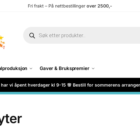
Fri frakt – På nettbestillinger
over 2500,-
alproduksjon
Gaver & Brukspremier
har vi åpent hverdager kl 9-15 🌸 Bestill for sommerens arrang
yter