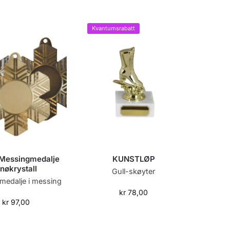
Kvantumsrabatt
essingmedalje
KUNSTLØP
nøkrystall
Gull-skøyter
medalje i messing
kr
78,00
kr
97,00