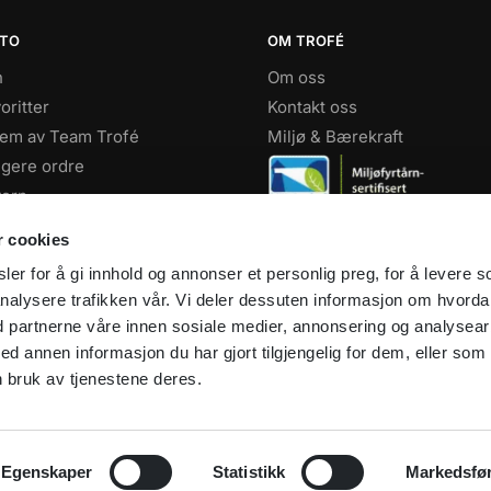
NTO
OM TROFÉ
n
Om oss
oritter
Kontakt oss
lem av Team Trofé
Miljø & Bærekraft
igere ordre
ern
Facebook
r cookies
Instagram
er for å gi innhold og annonser et personlig preg, for å levere s
Youtube
nalysere trafikken vår. Vi deler dessuten informasjon om hvord
d partnerne våre innen sosiale medier, annonsering og analysear
annen informasjon du har gjort tilgjengelig for dem, eller som
 bruk av tjenestene deres.
Egenskaper
Statistikk
Markedsfø