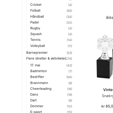
Cricket
(4)
Fotball
(65)
Håndball
(34)
Ikk
Padel
(20)
Rugby
(4)
Squash
(4)
Tennis
(14)
Volleyball
(11)
Barnepremier
(53)
Flere idretter & aktiviteter
(276)
17. mai
(43)
Badminton
(7)
Bedrifter
(94)
Brannmann
(8)
Cheerleading
(16)
Vinte
Dans
(19)
Snøkry
Dart
(8)
kr
85,
Dommer
(10)
E-sport
(15)