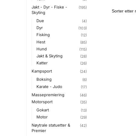
Jakt - Dyr - Fiske -
(195)
Skyting
Due
(4)
Dyr
(103)
Fisking
(12)
Hest
(85)
Hund
(115)
Jakt & Skyting
(28)
Katter
(26)
Kampsport
(24)
Boksing
(6)
Karate - Judo
(17)
Massepremiering
(46)
Motorsport
(35)
Gokart
(13)
Motor
(29)
Nøytrale statuetter &
(42)
Premier