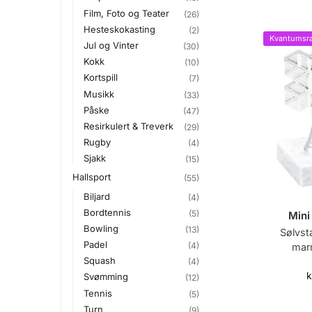
Film, Foto og Teater
(26)
Hesteskokasting
(2)
Kvantumsra
Jul og Vinter
(30)
Kokk
(10)
Kortspill
(7)
Musikk
(33)
Påske
(47)
Resirkulert & Treverk
(29)
Rugby
(4)
Sjakk
(15)
Hallsport
(55)
Biljard
(4)
Bordtennis
(5)
Mini
Bowling
(13)
Sølvsta
Padel
(4)
mar
Squash
(4)
k
Svømming
(12)
Tennis
(5)
Turn
(9)