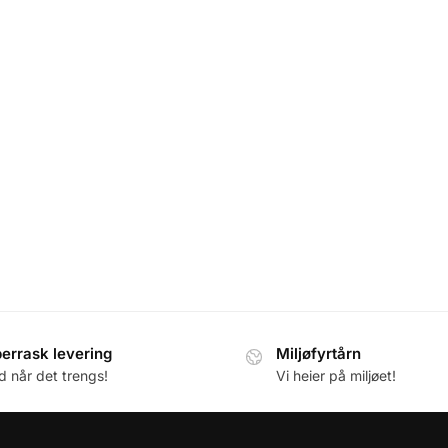
errask levering
Miljøfyrtårn
id når det trengs!
Vi heier på miljøet!