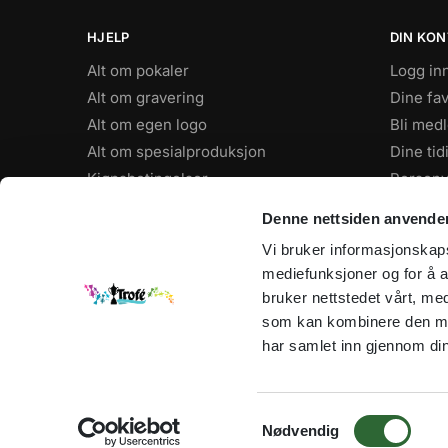
HJELP
DIN KO
Alt om pokaler
Logg in
Alt om gravering
Dine fav
Alt om egen logo
Bli med
Alt om spesialproduksjon
Dine tid
Kjøpsbetingelser
Personv
FAQ
Denne nettsiden anvende
Vi bruker informasjonskapsl
ÅPNINGSTIDER
mediefunksjoner og for å a
Hverdager: 8–16
bruker nettstedet vårt, me
Sommertider: 9-15
som kan kombinere den med 
Jul, Påske og andre helligdager:
har samlet inn gjennom din
Stengt
S
Nødvendig
a