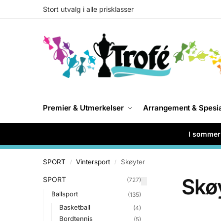
Stort utvalg i alle prisklasser
Premier & Utmerkelser
Arrangement & Spesi
I sommer 
SPORT
Vintersport
Skøyter
/
/
Skø
SPORT
(727)
Ballsport
(135)
Basketball
(4)
Bordtennis
(5)