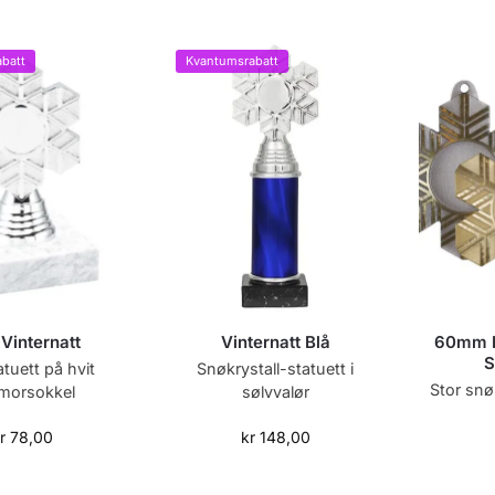
batt
Kvantumsrabatt
 Vinternatt
Vinternatt Blå
60mm M
S
tuett på hvit
Snøkrystall-statuett i
Stor snø
morsokkel
sølvvalør
r
78,00
kr
148,00