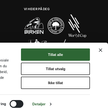
VI HEIER PÅ DEG
Tillat alle
Her er noen av våre fantastiske
osiale
samarbeidspartnere!
an du
★★★★★
Tillat utvalg
beid,
 de
Ikke tillat
© Trofe 2025 – Org.nr. 924 519 428
ring
Detaljer