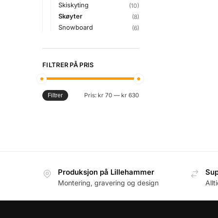
Skiskyting
(10)
Skøyter
(8)
Snowboard
(6)
FILTRER PÅ PRIS
Pris:
kr 70
—
kr 630
Filtrer
Produksjon på Lillehammer
Sup
Montering, gravering og design
Allt