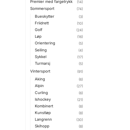
Premier med fargetrykk
(14)
Sommersport
(74)
Bueskytter
(3)
Friidrett
(10)
Golf
(24)
Løp
(16)
Orientering
(5)
Seiling
(4)
Sykkel
(17)
Turmarsj
(5)
Vintersport
(91)
Aking
(6)
Alpin
(27)
Curling
(6)
Ishockey
(21)
Kombinert
(8)
Kunstløp
(8)
Langrenn
(30)
Skihopp
(8)