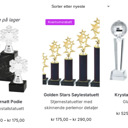
e på lager
Kvantumsrabatt
Golden Stars Søylestatuett
Krysta
rnatt Podie
Stjernestatuetter med
Gl
skinnende perlemor detaljer
stallstatuett
kr
525
kr
175,00
–
kr
290,00
00
–
kr
175,00