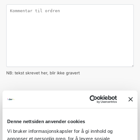
NB: tekst skrevet her, blir ikke gravert
ANTALL
PER STK
TOTALT
Produktpris:
1 stk
kr 59,00
kr 59,00
Denne nettsiden anvender cookies
Vi bruker informasjonskapsler for å gi innhold og
Tilleggsvalg:
1 stk
kr
0,00
annonser et personlig preg, for å levere sosiale