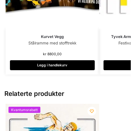
Kurvet Vegg
Tyvek Armb
Stålramme med stofftrekk
Festiv
kr
8800,00
Legg i handlekurv
Relaterte produkter
Kvantumsrabatt