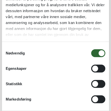
mediefunksjoner og for å analysere trafikken vår. Vi deler
Sum total:
1 stk
kr 59,00
kr
59,00
dessuten informasjon om hvordan du bruker nettstedet
vårt, med partnerne våre innen sosiale medier,
annonsering og analysearbeid, som kan kombinere den
A
med annen informasjon du har gjort tilgjengelig for dem,
Legg til som favoritt
l
eller som de har samlet inn gjennom din bruk av
t
tjenestene deres.
Fri frakt på nettordrer over kr 2 500!
e
r
S
Kvantumsrabatt mange av våre produkter
n
Nødvendig
Ordre som haster kan sendes innad 1-2 virkedager mot tillegg
a
a
m
Garantert trygg betaling
t
t
Egenskaper
i
y
v
k
e
k
Statistikk
:
e
v
Markedsføring
a
Produktnummer:
2600H
l
Kategorier:
Ballsport