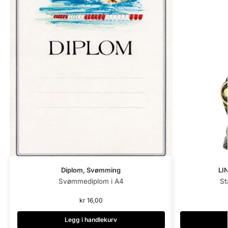
Diplom, Svømming
LI
Svømmediplom i A4
St
kr
16,00
Legg i handlekurv