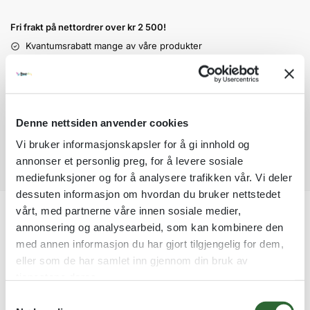
t
Fri frakt på nettordrer over kr 2 500!
e
r
Kvantumsrabatt mange av våre produkter
n
Ordre som haster kan sendes innad 1-2 virkedager mot tillegg
a
Garantert trygg betaling
t
i
v
Denne nettsiden anvender cookies
e
Vi bruker informasjonskapsler for å gi innhold og
:
annonser et personlig preg, for å levere sosiale
mediefunksjoner og for å analysere trafikken vår. Vi deler
dessuten informasjon om hvordan du bruker nettstedet
vårt, med partnerne våre innen sosiale medier,
Tilleggsinformasjon
annonsering og analysearbeid, som kan kombinere den
med annen informasjon du har gjort tilgjengelig for dem,
eller som de har samlet inn gjennom din bruk av
tjenestene deres.
Valør
Gull, Sølv, Bronse
S