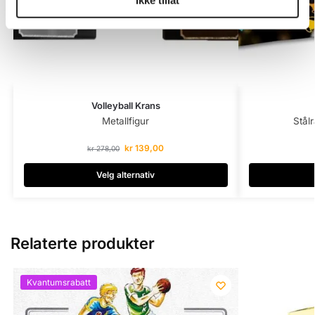
Volleyball Krans
Metallfigur
Stål
kr
139,00
kr
278,00
Velg alternativ
Relaterte produkter
Kvantumsrabatt