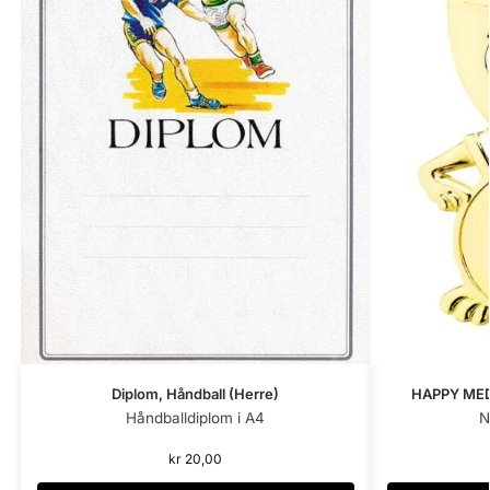
Diplom, Håndball (Herre)
HAPPY MED
Håndballdiplom i A4
N
kr
20,00