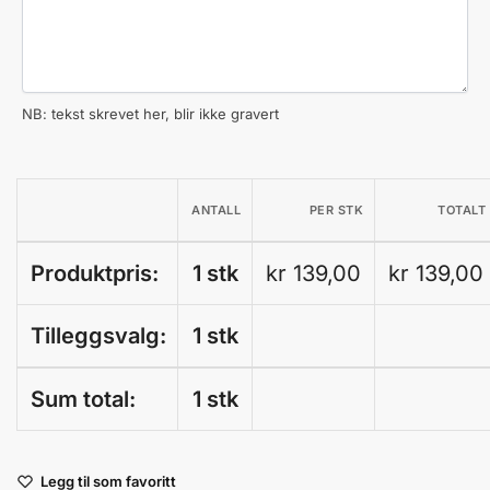
NB: tekst skrevet her, blir ikke gravert
ANTALL
PER STK
TOTALT
Produktpris:
1 stk
kr 139,00
kr 139,00
Tilleggsvalg:
1 stk
Sum total:
1 stk
A
Legg til som favoritt
l