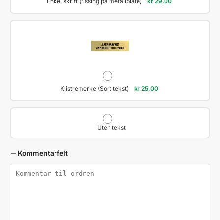
Enkel skrift (rissing på metallplate)
kr
29,00
Klistremerke (Sort tekst)
kr
25,00
Uten tekst
Kommentarfelt