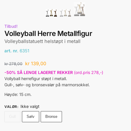
Tilbud!
Volleyball Herre Metallfigur
Volleyballstatuett helstøpt i metall
art. nr.
6351
kr
139,00
kr
278,00
-50% SÅ LENGE LAGERET REKKER
(ord.pris 278,-)
Vollyball herrefigur støpt i metall.
Gull-, sølv- og bronsevalør på marmorsokkel.
Høyde: 15 cm.
Ikke valgt
VALØR
:
Gull
Sølv
Bronse