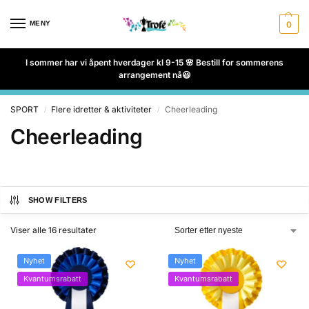
MENY
0
I sommer har vi åpent hverdager kl 9-15 🌸 Bestill for sommerens
arrangement nå😃
SPORT
Flere idretter & aktiviteter
Cheerleading
/
/
Cheerleading
SHOW FILTERS
Viser alle 16 resultater
Nyhet
Nyhet
Kvantumsrabatt
Kvantumsrabatt