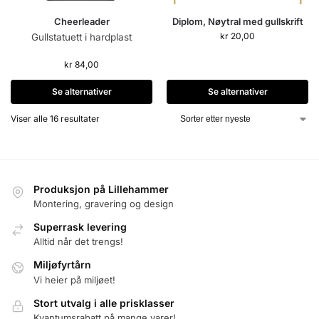
Cheerleader
Diplom, Nøytral med gullskrift
kr
20,00
Gullstatuett i hardplast
kr
84,00
Se alternativer
Se alternativer
Viser alle 16 resultater
Produksjon på Lillehammer
Montering, gravering og design
Superrask levering
Alltid når det trengs!
Miljøfyrtårn
Vi heier på miljøet!
Stort utvalg i alle prisklasser
Kvantumsrabatt på mange varer!