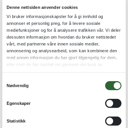
Denne nettsiden anvender cookies
Vi bruker informasjonskapsler for å gi innhold og
Golden Stars Søylestatuett
Rosetter BIS4
annonser et personlig preg, for å levere sosiale
Stjernestatuetter med
49cm - Perfekt til hund (BIS 4)
mediefunksjoner og for å analysere trafikken vår. Vi deler
skinnende perlemor detaljer
dessuten informasjon om hvordan du bruker nettstedet
kr
245,00
vårt, med partnerne våre innen sosiale medier,
kr
175,00
–
kr
290,00
annonsering og analysearbeid, som kan kombinere den
Se alternativer
Se alternativer
med annen informasjon du har gjort tilgjengelig for dem,
eller som de har samlet inn gjennom din bruk av
tjenestene deres.
Kvantumsrabatt
-25%
S
Nødvendig
a
m
t
Egenskaper
y
k
k
Statistikk
e