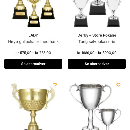
LADY
Derby – Store Pokaler
Høye gullpokaler med hank
Tung sølvpokalserie
kr
575,00
–
kr
785,00
kr
1689,00
–
kr
3900,00
Se alternativer
Se alternativer