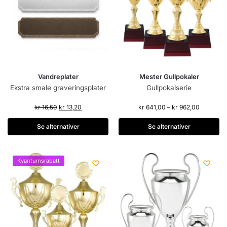
Vandreplater
Mester Gullpokaler
Ekstra smale graveringsplater
Gullpokalserie
kr
16,50
kr
13,20
kr
641,00
–
kr
962,00
Se alternativer
Se alternativer
Kvantumsrabatt