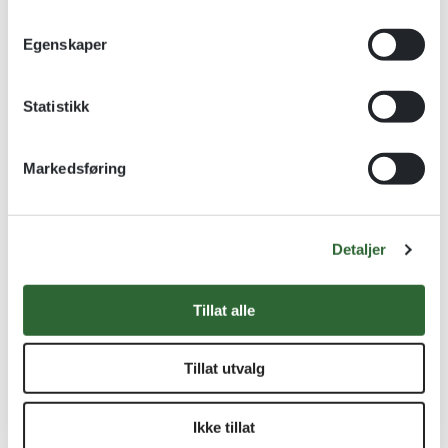
m
Flott sølvpokalserie
Metallplater i gullvalør
t
Egenskaper
kr
415,00
–
kr
865,00
kr
13,20
–
kr
18,40
y
k
Se alternativer
Se alternativer
k
Statistikk
e
v
-20%
Markedsføring
a
Nettbutikkpris
l
g
Detaljer
Tillat alle
Tillat utvalg
SIR Forsølvet Pokaler
Graveringsplater – Bronse
Ikke tillat
Forsølvet pokal
Metallplater i bronsevalør