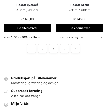
Rosett Lyseblå
Rosett Krem
43cm / ø18cm
43cm / ø18cm
kr
145,00
kr
145,00
Se alternativer
Se alternativer
Viser 1–32 av 103 resultater
1
2
3
4
Produksjon på Lillehammer
Montering, gravering og design
Superrask levering
Alltid når det trengs!
Miljøfyrtårn