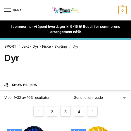
MENY
0
I sommer har vi åpent hverdager kl 9-15 🌸 Bestill for sommerens
arrangement nå😃
SPORT
Jakt - Dyr - Fiske - Skyting
Dyr
/
/
Dyr
SHOW FILTERS
Viser 1–32 av 103 resultater
1
2
3
4