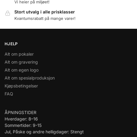
Vi heier på miljøet!
Stort utvalg i alle prisklasser
Kvantumsrabatt på mange varer!
HJELP
Alt om pokaler
Alt om gravering
Alt om egen logo
Alt om spesialproduksjon
Kjøpsbetingelser
FAQ
ÅPNINGSTIDER
Hverdager: 8–16
Sommertider: 9-15
Jul, Påske og andre helligdager: Stengt