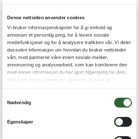
Denne nettsiden anvender cookies
Vi bruker informasjonskapsler for å gi innhold og
annonser et personlig preg, for å levere sosiale
mediefunksjoner og for å analysere trafikken vår. Vi deler
dessuten informasjon om hvordan du bruker nettstedet
vårt, med partnerne våre innen sosiale medier,
annonsering og analysearbeid, som kan kombinere den
Rosett Sølv
Rosett Lyselilla
med annen informasjon du har gjort tilgjengelig for dem,
30cm / ø10cm
30cm / ø10cm
eller som de har samlet inn gjennom din bruk av
tjenestene deres.
kr
68,00
kr
68,00
S
Se alternativer
Se alternativer
Nødvendig
a
m
t
Egenskaper
y
k