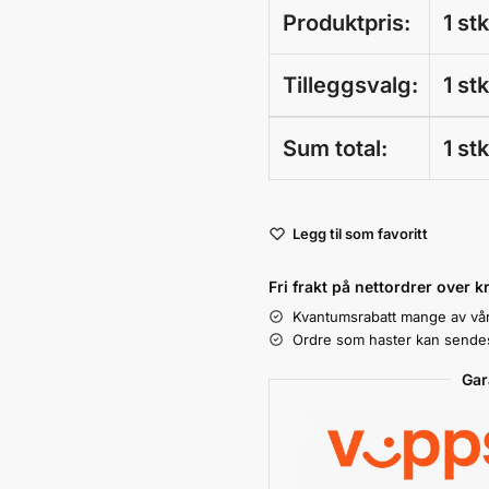
Produktpris:
1 st
Tilleggsvalg:
1 st
Sum total:
1 st
A
Legg til som favoritt
l
t
Fri frakt på nettordrer over k
e
Kvantumsrabatt mange av vå
r
Ordre som haster kan sendes 
n
a
Gar
t
i
v
e