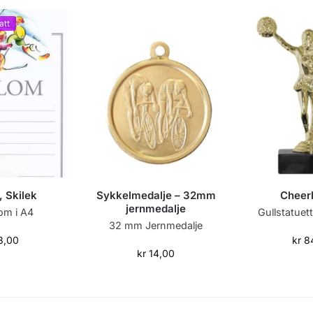
att
, Skilek
Sykkelmedalje – 32mm
Cheer
jernmedalje
lom i A4
Gullstatuett
32 mm Jernmedalje
8,00
kr
8
kr
14,00