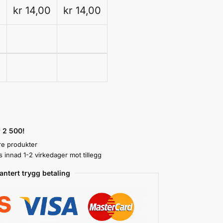
k
kr 14,00
kr 14,00
k
k
r 2 500!
re produkter
innad 1-2 virkedager mot tillegg
antert trygg betaling