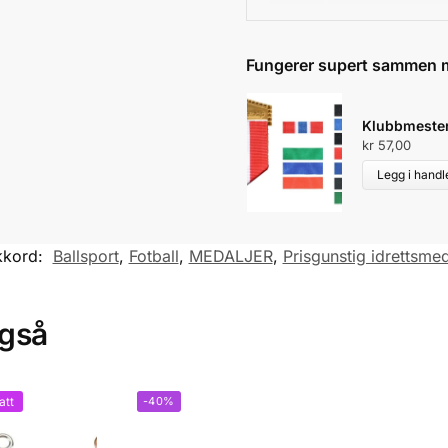
:
Fungerer supert sammen 
Klubbmester
kr
57,00
Legg i hand
kkord:
Ballsport
,
Fotball
,
MEDALJER
,
Prisgunstig idrettsmed
også
att
-40%