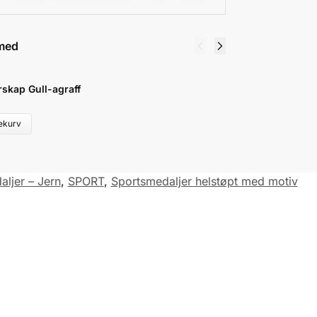
med
skap Gull-agraff
M
kr
lekurv
aljer – Jern
,
SPORT
,
Sportsmedaljer helstøpt med motiv