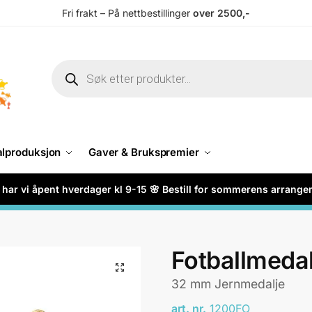
Fri frakt – På nettbestillinger
over 2500,-
alproduksjon
Gaver & Brukspremier
har vi åpent hverdager kl 9-15 🌸 Bestill for sommerens arrang
Fotballmedal
32 mm Jernmedalje
art. nr.
1200FO