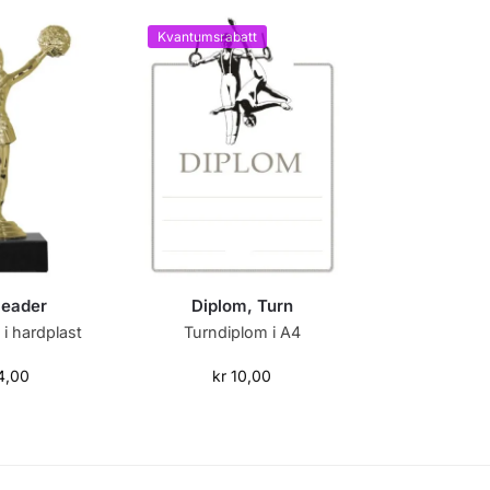
Kvantumsrabatt
leader
Diplom, Turn
 i hardplast
Turndiplom i A4
4,00
kr
10,00