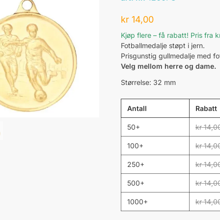
kr
14,00
Kjøp flere – få rabatt! Pris fra 
Fotballmedalje støpt i jern.
Prisgunstig gullmedalje med fot
Velg mellom herre og dame.
Størrelse: 32 mm
Antall
Rabatt
50+
kr
14,0
100+
kr
14,0
250+
kr
14,0
500+
kr
14,0
1000+
kr
14,0