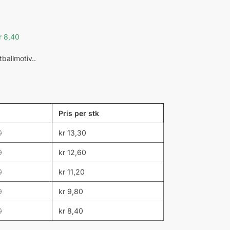
kr 8,40
ballmotiv..
Pris per stk
0
kr
13,30
0
kr
12,60
0
kr
11,20
0
kr
9,80
0
kr
8,40