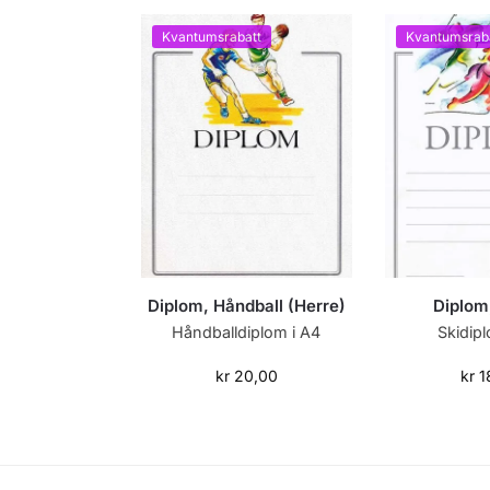
Kvantumsrabatt
Kvantumsrab
Diplom, Håndball (Herre)
Diplom
Håndballdiplom i A4
Skidip
kr
20,00
kr
1