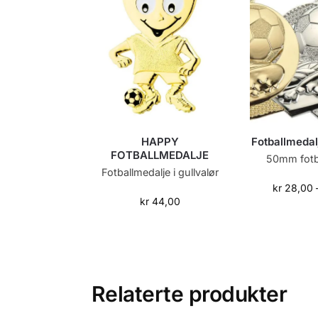
Fotballmed
HAPPY
FOTBALLMEDALJE
50mm fotb
Fotballmedalje i gullvalør
kr
28,00
kr
44,00
Relaterte produkter