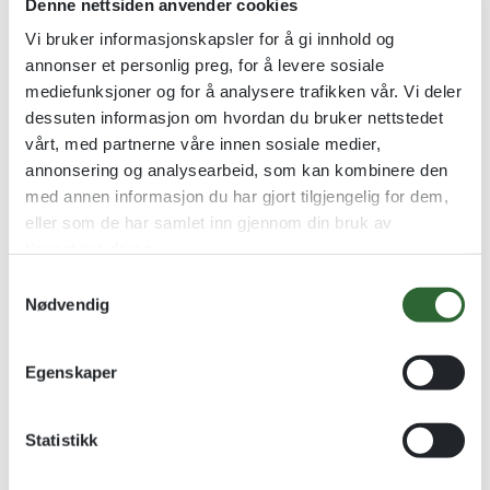
Denne nettsiden anvender cookies
Vi bruker informasjonskapsler for å gi innhold og
annonser et personlig preg, for å levere sosiale
mediefunksjoner og for å analysere trafikken vår. Vi deler
Diplom Løp
Terrengløp Messingmedalje
dessuten informasjon om hvordan du bruker nettstedet
Løpediplom i A4
Løpemedalje støpt i messing
vårt, med partnerne våre innen sosiale medier,
annonsering og analysearbeid, som kan kombinere den
kr
20,00
kr
32,00
med annen informasjon du har gjort tilgjengelig for dem,
Se alternativer
Se alternativer
eller som de har samlet inn gjennom din bruk av
tjenestene deres.
S
Nødvendig
a
m
t
Egenskaper
y
k
k
Statistikk
e