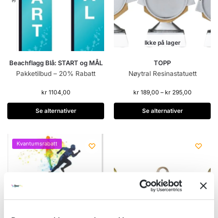
Ikke på lager
Beachflagg Blå: START og MÅL
TOPP
Pakketilbud – 20% Rabatt
Nøytral Resinastatuett
kr
1104,00
kr
189,00
–
kr
295,00
Se alternativer
Se alternativer
Kvantumsrabatt