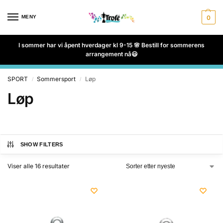
MENY
0
I sommer har vi åpent hverdager kl 9-15 🌸 Bestill for sommerens
arrangement nå😃
SPORT
Sommersport
Løp
/
/
Løp
SHOW FILTERS
Viser alle 16 resultater