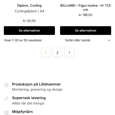
Diplom, Curling
BILIJARD – Figur resina – H: 17,5
cm
Curlingdiplom i A4
kr
186,00
kr
20,00
Se alternativer
Se alternativer
Viser 1–32 av 55 resultater
1
2
Produksjon på Lillehammer
Montering, gravering og design
Superrask levering
Alltid når det trengs!
Miljøfyrtårn