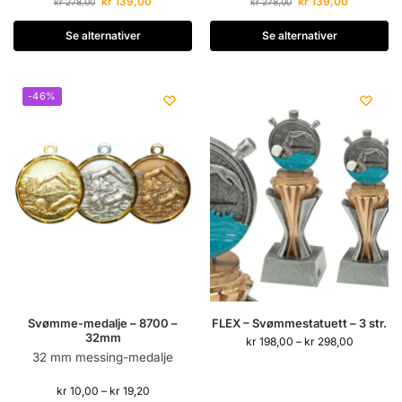
kr
139,00
kr
139,00
kr
278,00
kr
278,00
Se alternativer
Se alternativer
-46%
Svømme-medalje – 8700 –
FLEX – Svømmestatuett – 3 str.
32mm
kr
198,00
–
kr
298,00
32 mm messing-medalje
kr
10,00
–
kr
19,20