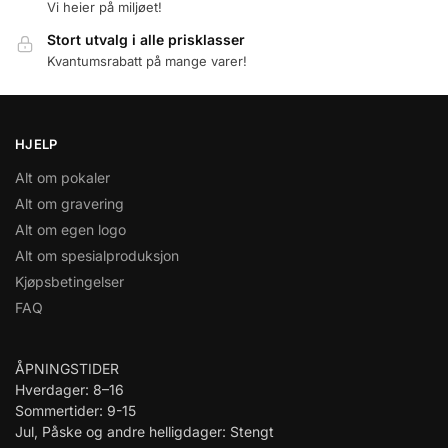
Vi heier på miljøet!
Stort utvalg i alle prisklasser
Kvantumsrabatt på mange varer!
HJELP
Alt om pokaler
Alt om gravering
Alt om egen logo
Alt om spesialproduksjon
Kjøpsbetingelser
FAQ
ÅPNINGSTIDER
Hverdager: 8–16
Sommertider: 9-15
Jul, Påske og andre helligdager: Stengt