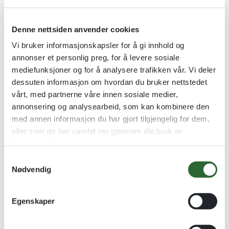
Denne nettsiden anvender cookies
Vi bruker informasjonskapsler for å gi innhold og
annonser et personlig preg, for å levere sosiale
mediefunksjoner og for å analysere trafikken vår. Vi deler
dessuten informasjon om hvordan du bruker nettstedet
Podie Farger Tennis Padel
Turnmedalje
vårt, med partnerne våre innen sosiale medier,
Tennis-/padel-statuetter i
45 mm - Turn dame
annonsering og analysearbeid, som kan kombinere den
farger
med annen informasjon du har gjort tilgjengelig for dem,
kr
15,00
eller som de har samlet inn gjennom din bruk av
kr
115,00
–
kr
195,00
tjenestene deres.
Se alternativer
Se alternativer
S
Nødvendig
a
m
t
Egenskaper
y
k