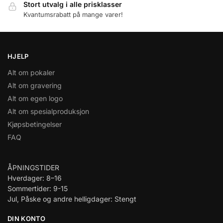
Stort utvalg i alle prisklasser
Kvantumsrabatt på mange varer!
HJELP
Alt om pokaler
Alt om gravering
Alt om egen logo
Alt om spesialproduksjon
Kjøpsbetingelser
FAQ
ÅPNINGSTIDER
Hverdager: 8–16
Sommertider: 9-15
Jul, Påske og andre helligdager: Stengt
DIN KONTO