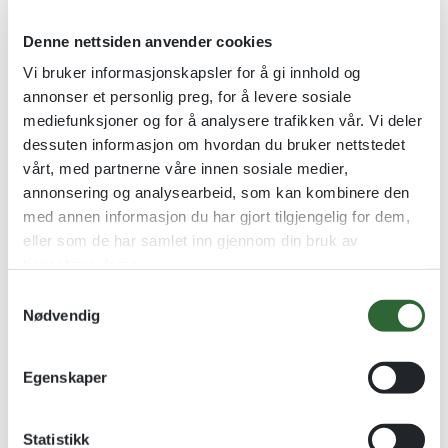
Denne nettsiden anvender cookies
Vi bruker informasjonskapsler for å gi innhold og
annonser et personlig preg, for å levere sosiale
mediefunksjoner og for å analysere trafikken vår. Vi deler
dessuten informasjon om hvordan du bruker nettstedet
vårt, med partnerne våre innen sosiale medier,
Trane Tinnpokaler
Diana Messingpokal på stett
annonsering og analysearbeid, som kan kombinere den
Tinnpokaler Håndlaget i Norge
Messingpokaler med stett
med annen informasjon du har gjort tilgjengelig for dem,
kr
1363,00
–
kr
1962,00
kr
268,00
–
kr
485,00
eller som de har samlet inn gjennom din bruk av
tjenestene deres.
Se alternativer
Se alternativer
S
Nødvendig
a
m
t
Egenskaper
y
k
k
Statistikk