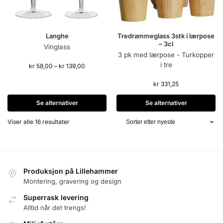
Tredrammeglass 3stk i lærpose
Langhe
– 3cl
Vinglass
3 pk med lærpose - Turkopper
i tre
kr
58,00
–
kr
139,00
kr
331,25
Se alternativer
Se alternativer
Viser alle 16 resultater
Produksjon på Lillehammer
Montering, gravering og design
Superrask levering
Alltid når det trengs!