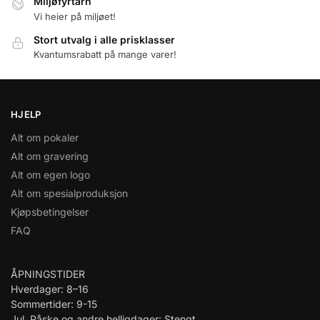
Miljøfyrtårn
Vi heier på miljøet!
Stort utvalg i alle prisklasser
Kvantumsrabatt på mange varer!
HJELP
Alt om pokaler
Alt om gravering
Alt om egen logo
Alt om spesialproduksjon
Kjøpsbetingelser
FAQ
ÅPNINGSTIDER
Hverdager: 8–16
Sommertider: 9-15
Jul, Påske og andre helligdager: Stengt