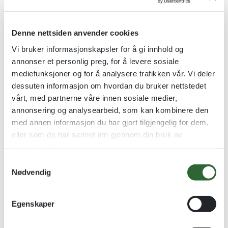
Denne nettsiden anvender cookies
Vi bruker informasjonskapsler for å gi innhold og
annonser et personlig preg, for å levere sosiale
mediefunksjoner og for å analysere trafikken vår. Vi deler
Bodega Drikkeglass
JUPITER – Drikkeglass
dessuten informasjon om hvordan du bruker nettstedet
kr
135,00
–
kr
145,00
Stilige drikkeglass i 3 størrelser
vårt, med partnerne våre innen sosiale medier,
annonsering og analysearbeid, som kan kombinere den
kr
45,00
–
kr
65,00
med annen informasjon du har gjort tilgjengelig for dem,
Se alternativer
Se alternativer
eller som de har samlet inn gjennom din bruk av
tjenestene deres.
S
Nødvendig
a
m
t
Egenskaper
y
k