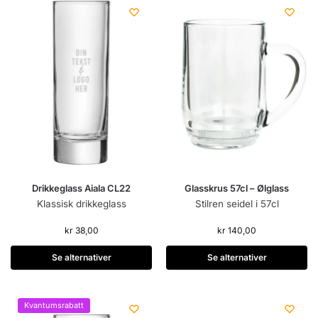
Drikkeglass Aiala CL22
Glasskrus 57cl – Ølglass
Klassisk drikkeglass
Stilren seidel i 57cl
kr
38,00
kr
140,00
Se alternativer
Se alternativer
Kvantumsrabatt