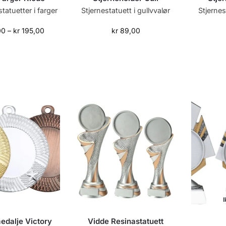
tatuetter i farger
Stjernestatuett i gullvvalør
Stjernes
00
–
kr
195,00
kr
89,00
I
edalje Victory
Vidde Resinastatuett