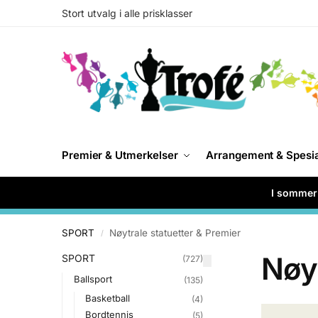
Stort utvalg i alle prisklasser
Premier & Utmerkelser
Arrangement & Spesi
I sommer 
SPORT
Nøytrale statuetter & Premier
/
Nøyt
SPORT
(727)
Ballsport
(135)
Basketball
(4)
Bordtennis
(5)