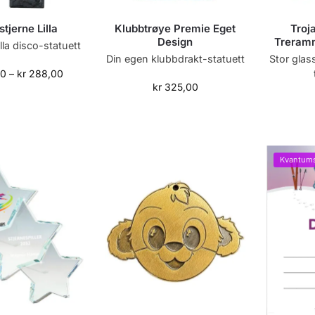
tjerne Lilla
Klubbtrøye Premie Eget
Troj
Design
Treram
illa disco-statuett
Din egen klubbdrakt-statuett
Stor glas
00
–
kr
288,00
kr
325,00
Kvantums