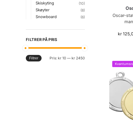
Skiskyting
(10)
Osc
Skøyter
(8)
Oscar-sta
Snowboard
(6)
mar
kr
125,
FILTRER PÅ PRIS
Pris:
kr 10
—
kr 2450
Filtrer
Kvantumsra