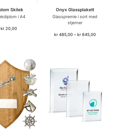
plom Skilek
Onyx Glassplakett
lekdiplom i A4
Glasspremie i sort med
stjerner
kr
20,00
kr
485,00
–
kr
645,00