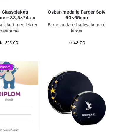
a Glassplakett
Oskar-medalje Farger Sølv
me – 33,5x24cm
60x65mm
splakett med lekker
Barnemedalje i sølvvalør med
treramme
farger
kr
315,00
kr
48,00
rabatt