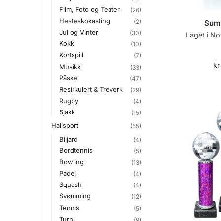
Film, Foto og Teater
(26)
Hesteskokasting
(2)
Sum
Jul og Vinter
(30)
Laget i No
Kokk
(10)
Kortspill
(7)
kr
Musikk
(33)
Påske
(47)
Resirkulert & Treverk
(29)
Rugby
(4)
Sjakk
(15)
Hallsport
(55)
Biljard
(4)
Bordtennis
(5)
Bowling
(13)
Padel
(4)
Squash
(4)
Svømming
(12)
Tennis
(5)
Turn
(9)