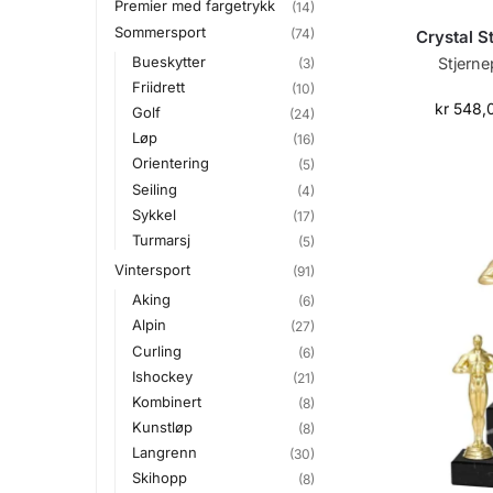
Premier med fargetrykk
(14)
Sommersport
(74)
Crystal S
Bueskytter
Stjerne
(3)
Friidrett
(10)
kr
548,
Golf
(24)
Løp
(16)
Orientering
(5)
Seiling
(4)
Sykkel
(17)
Turmarsj
(5)
Vintersport
(91)
Aking
(6)
Alpin
(27)
Curling
(6)
Ishockey
(21)
Kombinert
(8)
Kunstløp
(8)
Langrenn
(30)
Skihopp
(8)