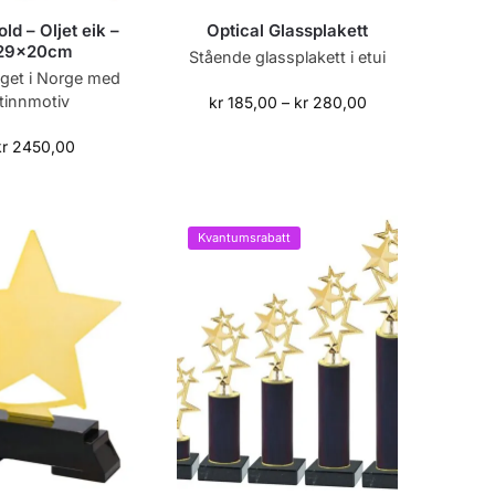
old – Oljet eik –
Optical Glassplakett
29x20cm
Stående glassplakett i etui
get i Norge med
tinnmotiv
kr
185,00
–
kr
280,00
kr
2450,00
Kvantumsrabatt