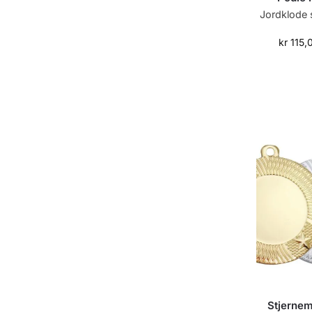
Jordklode s
kr
115,
Stjernem