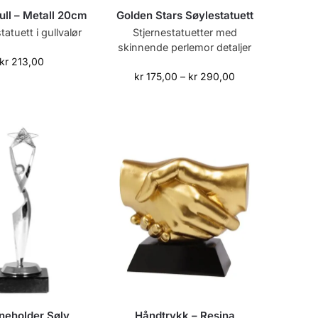
ull – Metall 20cm
Golden Stars Søylestatuett
tatuett i gullvalør
Stjernestatuetter med
skinnende perlemor detaljer
kr
213,00
kr
175,00
–
kr
290,00
rneholder Sølv
Håndtrykk – Resina