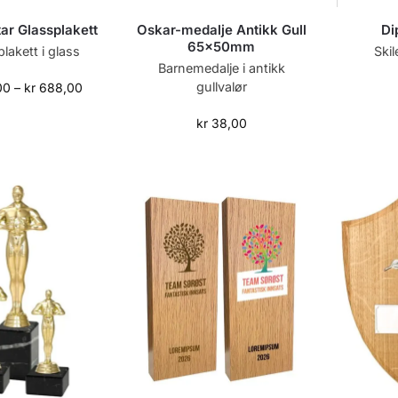
tar Glassplakett
Oskar-medalje Antikk Gull
Di
65x50mm
plakett i glass
Ski
Barnemedalje i antikk
gullvalør
00
–
kr
688,00
kr
38,00