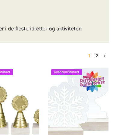
 i de fleste idretter og aktiviteter.
1
2
rabatt
Kvantumsrabatt