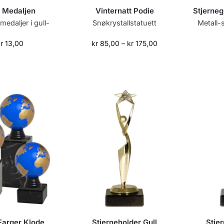
 Medaljen
Vinternatt Podie
Stjerneg
edaljer i gull-
Snøkrystallstatuett
Metall-s
r
13,00
kr
85,00
–
kr
175,00
Farger Klode
Stjerneholder Gull
Stje