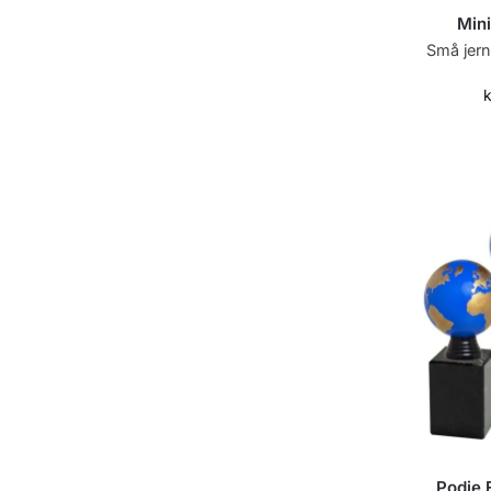
Mini
Små jernm
k
Podie 