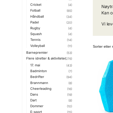
Cricket
(4)
Nøytra
Fotball
(65)
Kan o
Håndball
(34)
Padel
(20)
Vi lev
Rugby
(4)
Squash
(4)
Tennis
(14)
Volleyball
(11)
Barnepremier
(53)
Flere idretter & aktiviteter
(276)
17. mai
(43)
Badminton
(7)
Bedrifter
(94)
Brannmann
(8)
Cheerleading
(16)
Dans
(19)
Dart
(8)
Dommer
(10)
E-sport
(15)