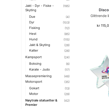
Jakt - Dyr - Fiske -
(195)
Discos
Skyting
Glittrende l
Due
(4)
Dyr
(103)
kr
115,
Fisking
(12)
Hest
(85)
Hund
(115)
Jakt & Skyting
(28)
Katter
(26)
Kampsport
(24)
Boksing
(6)
Karate - Judo
(17)
Massepremiering
(46)
Motorsport
(35)
Gokart
(13)
Motor
(29)
Nøytrale statuetter &
(42)
Premier