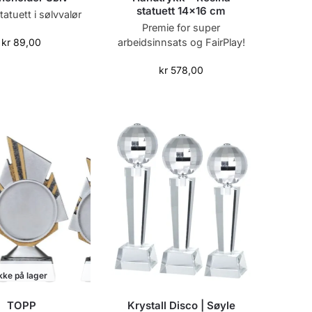
statuett 14×16 cm
tatuett i sølvvalør
Premie for super
arbeidsinnsats og FairPlay!
kr
89,00
kr
578,00
kke på lager
TOPP
Krystall Disco | Søyle