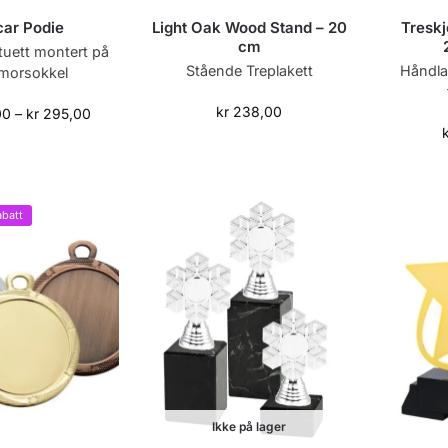
ar Podie
Light Oak Wood Stand – 20
Treskj
cm
tuett montert på
Stående Treplakett
Håndla
morsokkel
kr
238,00
00
–
kr
295,00
batt
Ikke på lager