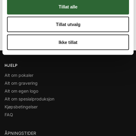
Superrask levering
Tillat alle
Alltid når det trengs!
Miljøfyrtårn
Vi heier på miljøet!
Tillat utvalg
Stort utvalg i alle prisklasser
Kvantumsrabatt på mange varer!
Ikke tillat
HJELP
Alt om pokaler
Alt om gravering
Alt om egen logo
Alt om spesialproduksjon
Kjøpsbetingelser
FAQ
ÅPNINGSTIDER