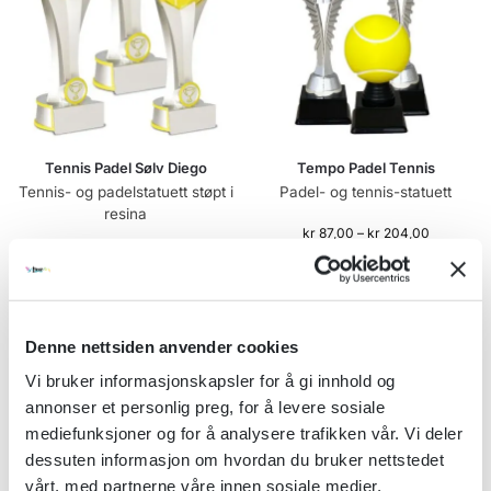
Tennis Padel Sølv Diego
Tempo Padel Tennis
Tennis- og padelstatuett støpt i
Padel- og tennis-statuett
resina
kr
87,00
–
kr
204,00
kr
181,00
–
kr
314,00
Se alternativer
Se alternativer
Denne nettsiden anvender cookies
Vi bruker informasjonskapsler for å gi innhold og
annonser et personlig preg, for å levere sosiale
mediefunksjoner og for å analysere trafikken vår. Vi deler
dessuten informasjon om hvordan du bruker nettstedet
vårt, med partnerne våre innen sosiale medier,