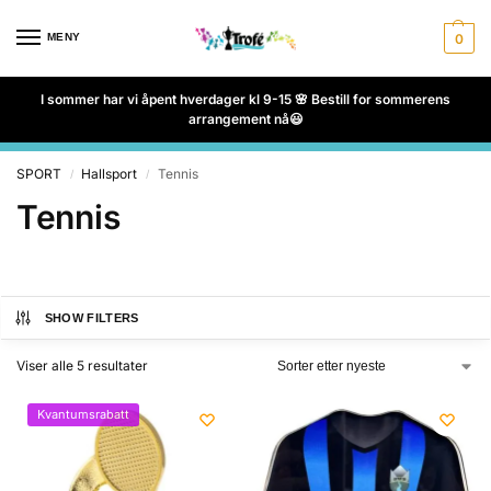
MENY
0
I sommer har vi åpent hverdager kl 9-15 🌸 Bestill for sommerens
arrangement nå😃
SPORT
Hallsport
Tennis
/
/
Tennis
SHOW FILTERS
Viser alle 5 resultater
Kvantumsrabatt