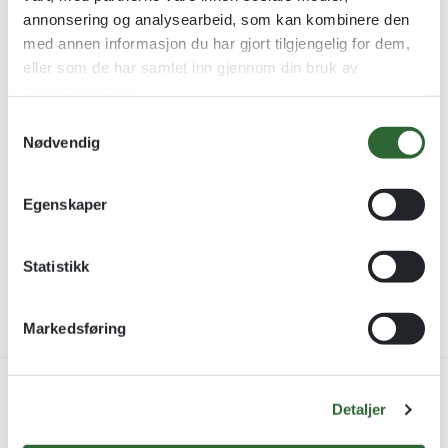
annonsering og analysearbeid, som kan kombinere den
med annen informasjon du har gjort tilgjengelig for dem,
eller som de har samlet inn gjennom din bruk av
tjenestene deres.
S
Nødvendig
Podie Farger Tennis Padel
a
Tennis-/padel-statuetter i
m
farger
t
Egenskaper
y
kr
115,00
–
kr
195,00
k
Se alternativer
k
Statistikk
e
Viser alle 5 resultater
v
Markedsføring
a
l
g
Produksjon på Lillehammer
Detaljer
Montering, gravering og design