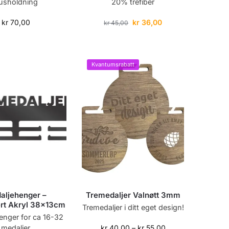
usholdning
20% trefiber
kr
70,00
kr
36,00
kr
45,00
Kvantumsrabatt
aljehenger –
Tremedaljer Valnøtt 3mm
ert Akryl 38x13cm
Tremedaljer i ditt eget design!
enger for ca 16-32
medaljer
kr
40,00
–
kr
55,00