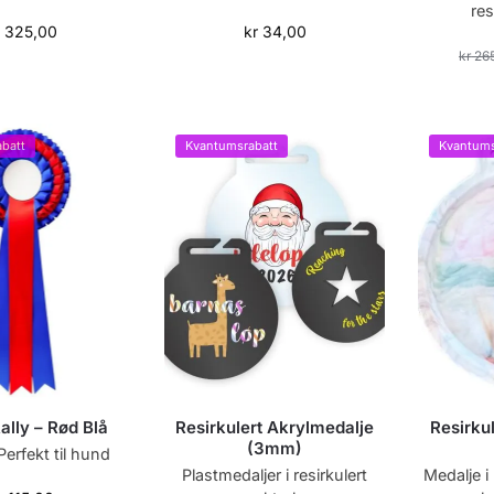
res
r
325,00
kr
34,00
kr
26
batt
Kvantumsrabatt
Kvantums
ally – Rød Blå
Resirkulert Akrylmedalje
Resirku
(3mm)
erfekt til hund
Plastmedaljer i resirkulert
Medalje i 