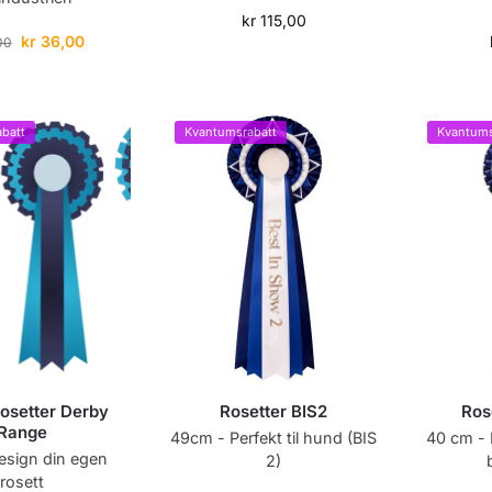
kr
115,00
kr
36,00
00
batt
Kvantumsrabatt
Kvantums
rosetter Derby
Rosetter BIS2
Rose
Range
49cm - Perfekt til hund (BIS
40 cm - 
esign din egen
2)
rosett