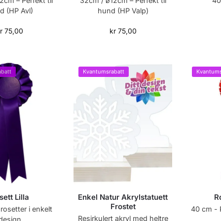
cm – Perfekt til
32cm / ø12cm – Perfekt til
40
d (HP Avl)
hund (HP Valp)
r
75,00
kr
75,00
batt
Kvantumsrabatt
Kvantums
ett Lilla
Enkel Natur Akrylstatuett
R
Frostet
rosetter i enkelt
40 cm - 
Resirkulert akryl med heltre
design