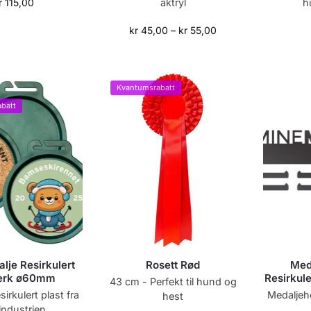
aktryl
h
r
115,00
kr
45,00
–
kr
55,00
Kvantumsrabatt
batt
lje Resirkulert
Rosett Rød
Med
erk ø60mm
Resirkul
43 cm - Perfekt til hund og
sirkulert plast fra
Medaljeh
hest
industrien