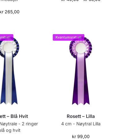
kr
265,00
rabatt
Kvantumsrabatt
tt – Blå Hvit
Rosett – Lilla
Nøytrale - 2 ringer
4 cm - Nøytral Lilla
blå og hvit
kr
99,00