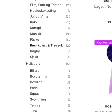
Sum
Film, Foto og Teater
(26)
Laget i No
Hesteskokasting
(2)
Jul og Vinter
(30)
kr
Kokk
(10)
Kortspill
(7)
Musikk
(33)
Påske
(47)
Kvantumsra
Resirkulert & Treverk
(29)
Rugby
(4)
Sjakk
(15)
Hallsport
(55)
Biljard
(4)
Bordtennis
(5)
Bowling
(13)
Padel
(4)
Squash
(4)
Svømming
(12)
Tennis
(5)
Ros
Turn
(9)