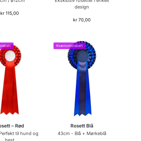
cm / ø12cm
Eksklusiv rosetter i enkelt
design
kr
115,00
kr
70,00
rabatt
Kvantumsrabatt
osett – Rød
Rosett Blå
Perfekt til hund og
43cm - Blå + Mørkeblå
hest