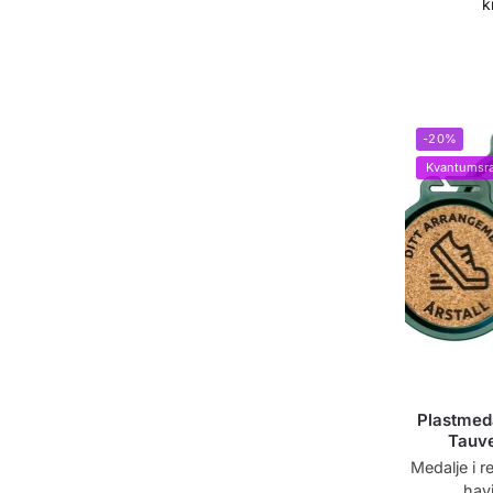
k
-20%
Kvantumsra
Plastmeda
Tauv
Medalje i re
hav