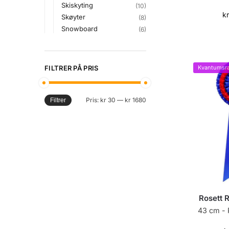
Skiskyting
(10)
k
Skøyter
(8)
Snowboard
(6)
FILTRER PÅ PRIS
Kvantumsra
Pris:
kr 30
—
kr 1680
Filtrer
Rosett R
43 cm - P