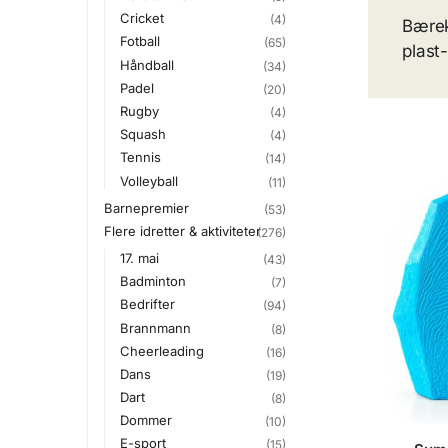
Cricket
(4)
Bærek
Fotball
(65)
plast
Håndball
(34)
Padel
(20)
Rugby
(4)
Squash
(4)
Tennis
(14)
Volleyball
(11)
Barnepremier
(53)
Flere idretter & aktiviteter
(276)
17. mai
(43)
Badminton
(7)
Bedrifter
(94)
Brannmann
(8)
Cheerleading
(16)
Dans
(19)
Dart
(8)
Dommer
(10)
E-sport
(15)