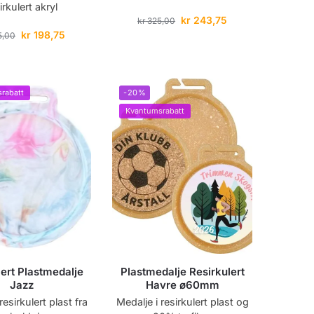
irkulert akryl
kr
243,75
kr
325,00
kr
198,75
5,00
rabatt
-20%
Kvantumsrabatt
lert Plastmedalje
Plastmedalje Resirkulert
Jazz
Havre ø60mm
resirkulert plast fra
Medalje i resirkulert plast og