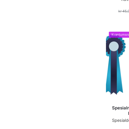
kr
45,
Kvantumsra
Spesial
Spesiald