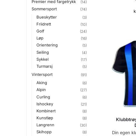
Premier med fargetrykk
(14)
Sommersport
(74)
k
Bueskytter
(3)
Friidrett
(10)
Golf
(24)
Løp
(16)
Orientering
(5)
Seiling
(4)
Sykkel
(17)
Turmarsj
(5)
Vintersport
(91)
Aking
(6)
Alpin
(27)
Curling
(6)
Ishockey
(21)
Kombinert
(8)
Kunstløp
(8)
Klubbtrø
Langrenn
(30)
Skihopp
Din egen kl
(8)