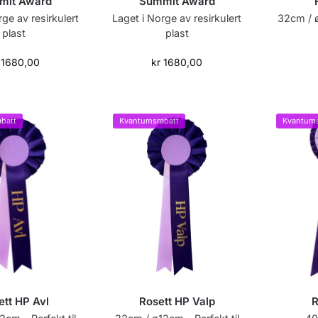
mit Award
Summit Award
rge av resirkulert
Laget i Norge av resirkulert
32cm / ø
plast
plast
1680,00
kr
1680,00
batt
Kvantumsrabatt
Kvantums
ett HP Avl
Rosett HP Valp
R