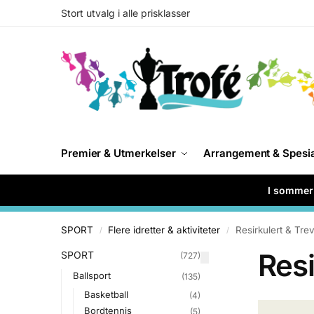
Stort utvalg i alle prisklasser
Premier & Utmerkelser
Arrangement & Spesi
I sommer 
SPORT
Flere idretter & aktiviteter
Resirkulert & Tre
/
/
Resi
SPORT
(727)
Ballsport
(135)
Basketball
(4)
Bordtennis
(5)