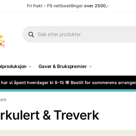
Fri frakt – På nettbestillinger
over 2500,-
alproduksjon
Gaver & Brukspremier
har vi åpent hverdager kl 9-15 🌸 Bestill for sommerens arrang
verk
rkulert & Treverk