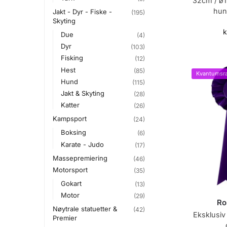
32cm / ø12
hun
Jakt - Dyr - Fiske -
(195)
Skyting
k
Due
(4)
Dyr
(103)
Fisking
(12)
Hest
(85)
Kvantumsra
Hund
(115)
Jakt & Skyting
(28)
Katter
(26)
Kampsport
(24)
Boksing
(6)
Karate - Judo
(17)
Massepremiering
(46)
Motorsport
(35)
Gokart
(13)
Motor
(29)
Ros
Nøytrale statuetter &
(42)
Eksklusiv 
Premier