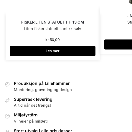
LI
FISKER LITEN STATUETT H 13 CM
St
Liten fiskerstatuett i antikk sølv
kr
50,00
Les mer
Produksjon på Lillehammer
Montering, gravering og design
Superrask levering
Alltid når det trengs!
Miljøfyrtårn
Vi heier på miljøet!
Stort utvalg i alle prisklasser