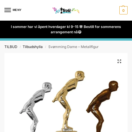
MENY
0
I sommer har vi åpent hverdager kl 9-15 🌸 Bestill for sommerens
arrangement nå😃
TILBUD
Tilbudshylla
Svømming Dame – Metallfigur
/
/