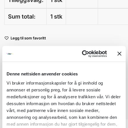
Tilleggsvalg:
1 stk
Sum total:
1 stk
A
Legg til som favoritt
l
t
Fri frakt på nettordrer over kr 2 500!
e
r
Kvantumsrabatt mange av våre produkter
n
Ordre som haster kan sendes innad 1-2 virkedager mot tillegg
a
Denne nettsiden anvender cookies
Garantert trygg betaling
t
Vi bruker informasjonskapsler for å gi innhold og
i
annonser et personlig preg, for å levere sosiale
v
e
mediefunksjoner og for å analysere trafikken vår. Vi deler
:
dessuten informasjon om hvordan du bruker nettstedet
vårt, med partnerne våre innen sosiale medier,
annonsering og analysearbeid, som kan kombinere den
med annen informasjon du har gjort tilgjengelig for dem,