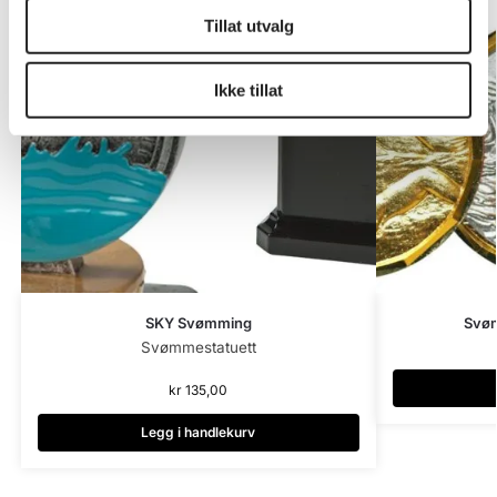
Tillat utvalg
Ikke tillat
SKY Svømming
Svø
Svømmestatuett
kr
135,00
Legg i handlekurv