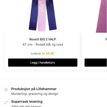
Rosett BIS 2 VALP
R
47 cm - Rosett blå og rosa
kr
59,90
kr
85,00
Legg i handlekurv
Produksjon på Lillehammer
Montering, gravering og design
Superrask levering
Alltid når det trengs!