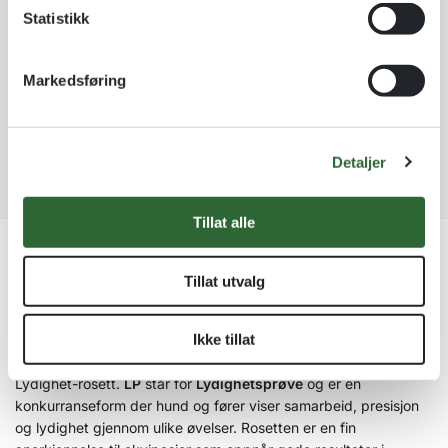
r
Kvantumsrabatt mange av våre produkter
k
Statistikk
n
Ordre som haster kan sendes innad 1-2 virkedager mot tillegg
e
a
Garantert trygg betaling
v
t
Markedsføring
a
i
l
v
e
g
:
Detaljer
Tillat alle
Beskrivelse
Tillat utvalg
Passer perfekt til LP Lydighet
Ikke tillat
Premier gode prestasjoner i lydighetsringen med en flott LP
Lydighet-rosett.
LP
står for
Lydighetsprøve
og er en
konkurranseform der hund og fører viser samarbeid, presisjon
og lydighet gjennom ulike øvelser. Rosetten er en fin