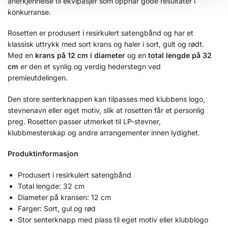
anerkjennelse til ekvipasjer som oppnår gode resultater i
konkurranse.
Rosetten er produsert i resirkulert satengbånd og har et
klassisk uttrykk med sort krans og haler i sort, gult og rødt.
Med en
krans på 12 cm i diameter
og en
total lengde på 32
cm
er den et synlig og verdig hederstegn ved
premieutdelingen.
Den store senterknappen kan tilpasses med klubbens logo,
stevnenavn eller eget motiv, slik at rosetten får et personlig
preg. Rosetten passer utmerket til LP-stevner,
klubbmesterskap og andre arrangementer innen lydighet.
Produktinformasjon
Produsert i resirkulert satengbånd
Total lengde: 32 cm
Diameter på kransen: 12 cm
Farger: Sort, gul og rød
Stor senterknapp med plass til eget motiv eller klubblogo