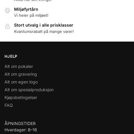
Miljøfyrtårn
Vi heier på miljøet!
Stort utvalg i alle prisklasser
Kvantumsrabatt på mange varer!
HJELP
Alt om pokaler
Alt om gravering
Alt om egen logo
Alt om spesialproduksjon
Kjøpsbetingelser
FAQ
ÅPNINGSTIDER
Hverdager: 8–16