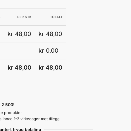
L
PER STK
TOTALT
k
kr 48,00
kr 48,00
k
kr
0,00
k
kr 48,00
kr
48,00
r 2 500!
re produkter
innad 1-2 virkedager mot tillegg
antert trygg betaling