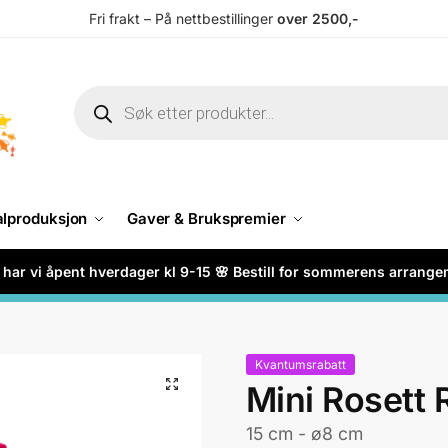
Fri frakt – På nettbestillinger
over 2500,-
alproduksjon
Gaver & Brukspremier
har vi åpent hverdager kl 9-15 🌸 Bestill for sommerens arrang
Kvantumsrabatt
Mini Rosett 
15 cm - ø8 cm