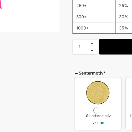
250+
25%
500+
30%
1000+
35%
Sentermotiv
*
Standardmotiv
kr
1,00