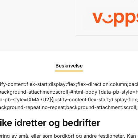
t
i
v
e
:
Beskrivelse
y-content:flex-start;display:flex;flex-direction:column;ba
background-attachment:scroll}#html-body [data-pb-style=
-pb-style=IXMA3U2]{justify-content:flex-start;display:flex
background-repeat:no-repeat;background-attachment:scroll;w
ike idretter og bedrifter
ering av små, eller som bordkort og andre festligheter. Kan