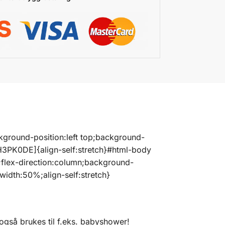
ckground-position:left top;background-
H3PK0DE]{align-self:stretch}#html-body
;flex-direction:column;background-
idth:50%;align-self:stretch}
 også brukes til f.eks. babyshower!