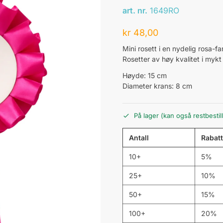
art. nr.
1649RO
kr
48,00
Mini rosett i en nydelig rosa-fa
Rosetter av høy kvalitet i mykt d
Høyde: 15 cm
Diameter krans: 8 cm
På lager (kan også restbestil
Antall
Rabatt
10+
5%
25+
10%
50+
15%
100+
20%