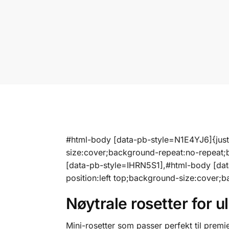
#html-body [data-pb-style=N1E4YJ6]{justif
size:cover;background-repeat:no-repeat;
[data-pb-style=IHRN5S1],#html-body [data
position:left top;background-size:cover;
Nøytrale rosetter for ul
Mini-rosetter som passer perfekt til premi