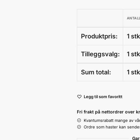
ANTAL
Produktpris:
1 st
Tilleggsvalg:
1 st
Sum total:
1 st
A
Legg til som favoritt
l
t
Fri frakt på nettordrer over k
e
Kvantumsrabatt mange av vå
r
Ordre som haster kan sendes 
n
a
Gar