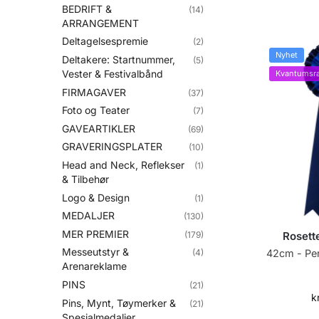
BEDRIFT &
(14)
ARRANGEMENT
Deltagelsespremie
(2)
Nyhet
Deltakere: Startnummer,
(5)
Vester & Festivalbånd
Kvantumsra
FIRMAGAVER
(37)
Foto og Teater
(7)
GAVEARTIKLER
(69)
GRAVERINGSPLATER
(10)
Head and Neck, Reflekser
(1)
& Tilbehør
Logo & Design
(1)
MEDALJER
(130)
MER PREMIER
(179)
Rosett
Messeutstyr &
(4)
42cm - Perf
Arenareklame
PINS
(21)
k
Pins, Mynt, Tøymerker &
(21)
Spesialmedaljer