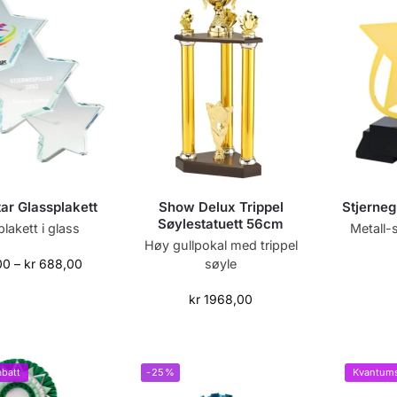
tar Glassplakett
Show Delux Trippel
Stjerneg
Søylestatuett 56cm
plakett i glass
Metall-s
Høy gullpokal med trippel
søyle
00
–
kr
688,00
kr
1968,00
batt
-25%
Kvantums