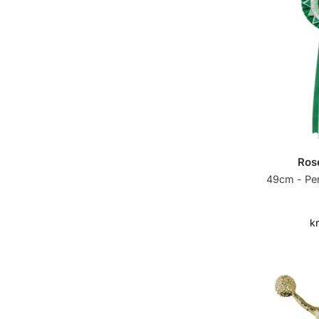
Ros
49cm - Perf
k