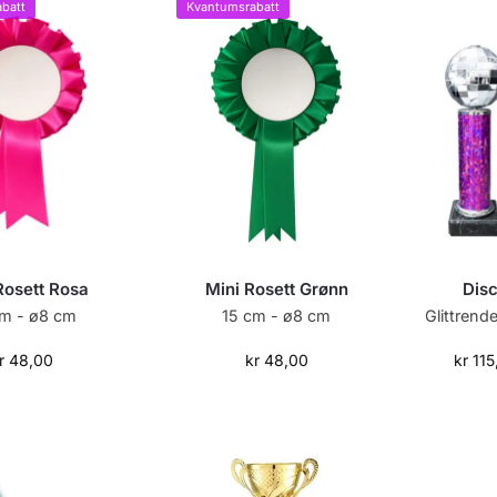
batt
Kvantumsrabatt
Rosett Rosa
Mini Rosett Grønn
Disc
cm - ø8 cm
15 cm - ø8 cm
Glittrende
r
48,00
kr
48,00
kr
115