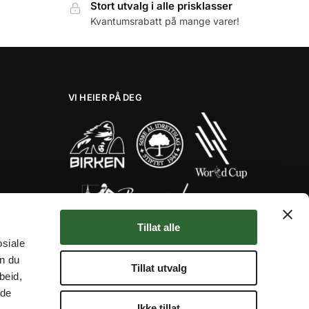
Stort utvalg i alle prisklasser
Kvantumsrabatt på mange varer!
VI HEIER PÅ DEG
Tillat alle
Her er noen av våre fantastiske
osiale
samarbeidspartnere!
an du
★★★★★
Tillat utvalg
beid,
 de
Ikke tillat