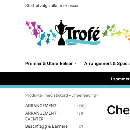
Stort utvalg i alle prisklasser
Premier & Utmerkelser
Arrangement & Spesi
I sommer 
Produkter med stikkord «Cheerleading»
Che
ARRANGEMENT
(13)
ARRANGEMENT –
(31)
EVENTER
Beachflagg & Bannere
(7)