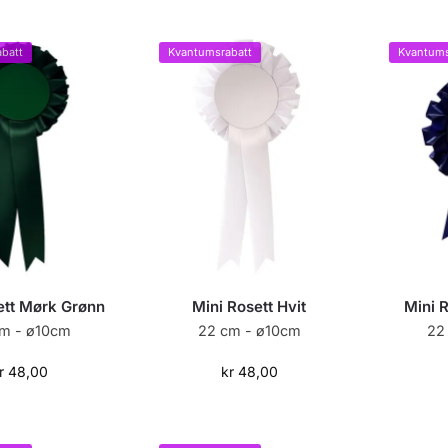
batt
Kvantumsrabatt
Kvantums
ett Mørk Grønn
Mini Rosett Hvit
Mini 
m - ø10cm
22 cm - ø10cm
22
r
48,00
kr
48,00