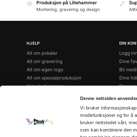
Produksjon på Lillehammer
Sup
Montering, gravering og design
Allt
HJELP
DIN KO
Alt om pokaler
Logg in
Alt om gravering
Dine fav
Alt om egen logo
Bli med
Alt om spesialproduksjon
Dine tid
Kjøpsbetingelser
Personv
FAQ
Denne nettsiden anvende
Vi bruker informasjonskapsl
ÅPNINGSTIDER
mediefunksjoner og for å a
Hverdager: 8–16
bruker nettstedet vårt, me
Sommertider: 9-15
som kan kombinere den med 
Jul, Påske og andre helligdager: