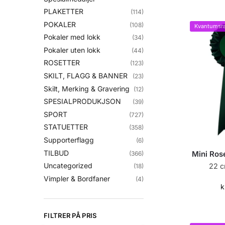
PLAKETTER
(114)
POKALER
(108)
Kvantumsra
Pokaler med lokk
(34)
Pokaler uten lokk
(44)
ROSETTER
(123)
SKILT, FLAGG & BANNER
(23)
Skilt, Merking & Gravering
(12)
SPESIALPRODUKJSON
(39)
SPORT
(727)
STATUETTER
(358)
Supporterflagg
(6)
TILBUD
Mini Ros
(366)
Uncategorized
22 c
(18)
Vimpler & Bordfaner
(4)
k
FILTRER PÅ PRIS