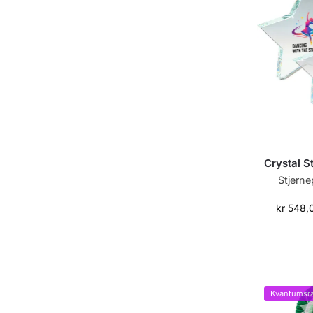
Crystal S
Stjerne
kr
548,
Kvantumsra