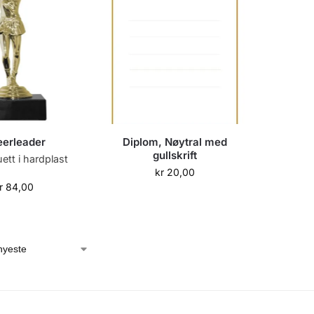
erleader
Diplom, Nøytral med
gullskrift
uett i hardplast
kr
20,00
r
84,00