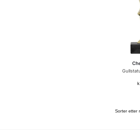
Che
Gullstat
k