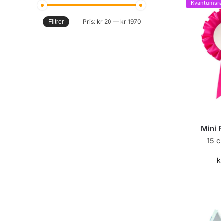
Kvantumsra
Pris:
kr 20
—
kr 1970
Filtrer
Mini 
15 
k