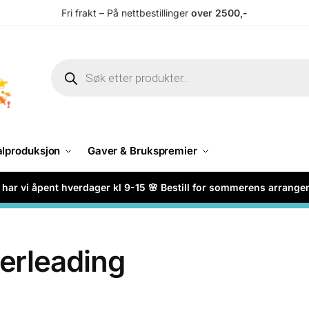
Fri frakt – På nettbestillinger
over 2500,-
alproduksjon
Gaver & Brukspremier
har vi åpent hverdager kl 9-15 🌸 Bestill for sommerens arrang
erleading