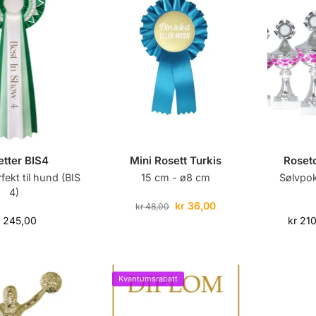
etter BIS4
Mini Rosett Turkis
Roseto
ekt til hund (BIS
15 cm - ø8 cm
Sølvpok
4)
kr
36,00
kr
48,00
r
245,00
kr
210
Kvantumsrabatt