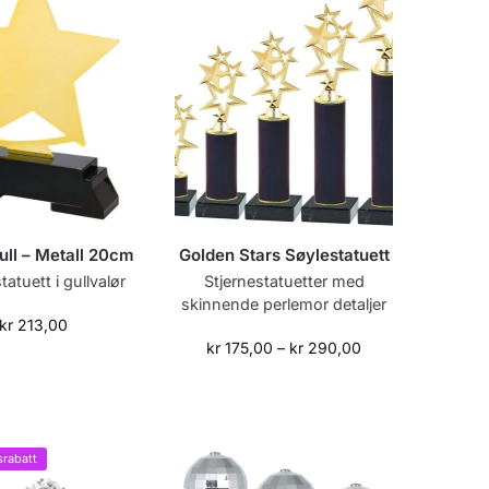
ull – Metall 20cm
Golden Stars Søylestatuett
tatuett i gullvalør
Stjernestatuetter med
skinnende perlemor detaljer
kr
213,00
kr
175,00
–
kr
290,00
rabatt