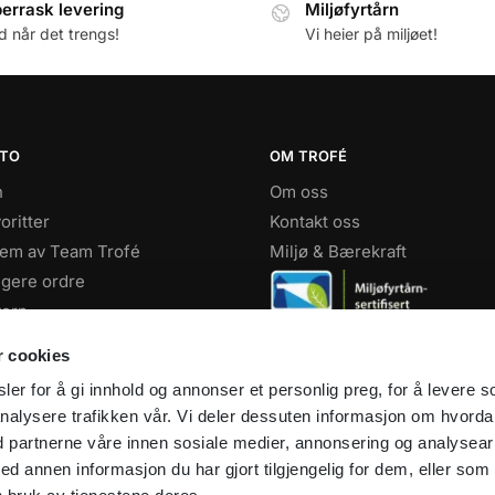
errask levering
Miljøfyrtårn
id når det trengs!
Vi heier på miljøet!
NTO
OM TROFÉ
n
Om oss
oritter
Kontakt oss
lem av Team Trofé
Miljø & Bærekraft
igere ordre
ern
Facebook
r cookies
Instagram
er for å gi innhold og annonser et personlig preg, for å levere s
Youtube
nalysere trafikken vår. Vi deler dessuten informasjon om hvord
d partnerne våre innen sosiale medier, annonsering og analysear
annen informasjon du har gjort tilgjengelig for dem, eller som