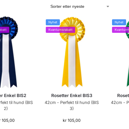
Nyhet
Nyhet
batt
Kvantumsrabatt
Kvantums
er Enkel BIS2
Rosetter Enkel BIS3
Roset
ekt til hund (BIS
42cm - Perfekt til hund (BIS
42cm - Pe
2)
3)
r
105,00
kr
105,00