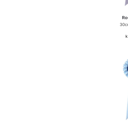
Ro
30c
k