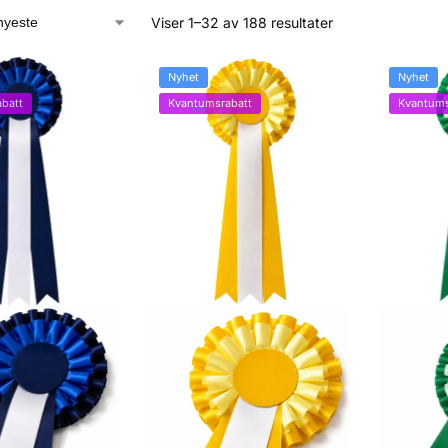
Viser 1–32 av 188 resultater
Nyhet
Nyhet
batt
Kvantumsrabatt
Kvantums