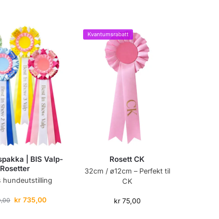
Kvantumsrabatt
gspakka | BIS Valp-
Rosett CK
Rosetter
32cm / ø12cm – Perfekt til
 hundeutstilling
CK
kr
735,00
,00
kr
75,00