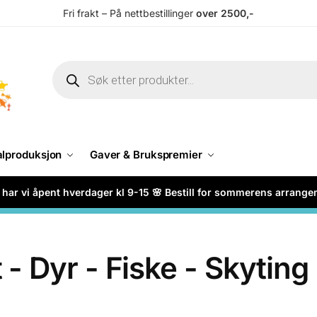
Fri frakt – På nettbestillinger
over 2500,-
alproduksjon
Gaver & Brukspremier
har vi åpent hverdager kl 9-15 🌸 Bestill for sommerens arrang
 - Dyr - Fiske - Skyting