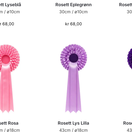
tt Lyseblå
Rosett Eplegrønn
Rosett
m / ø10cm
30cm / ø10cm
30
r
68,00
kr
68,00
sett Rosa
Rosett Lys Lilla
Rose
m / ø18cm
43cm / ø18cm
43