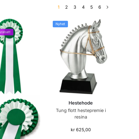
1
2
3
4
5
6
Nyhet
rabatt
Hestehode
Tung flott hestepremie i
resina
kr
625,00