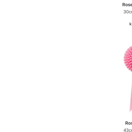
Rose
30c
k
Ro
43c