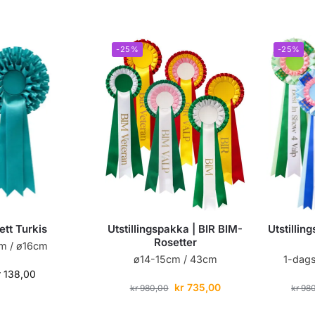
-25%
-25%
ett Turkis
Utstillingspakka | BIR BIM-
Utstillin
Rosetter
m / ø16cm
ø14-15cm / 43cm
1-dags
r
138,00
kr
735,00
kr
980,00
kr
980