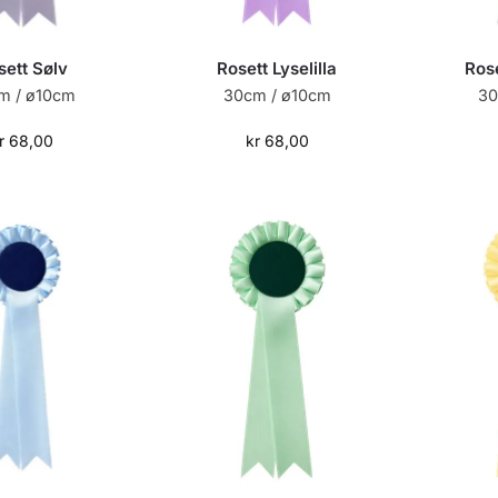
sett Sølv
Rosett Lyselilla
Rose
m / ø10cm
30cm / ø10cm
30
r
68,00
kr
68,00