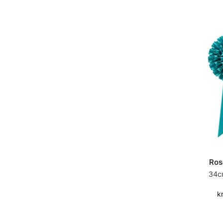
Ros
34c
k