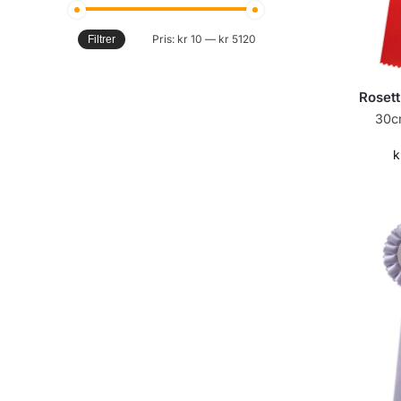
Pris:
kr 10
—
kr 5120
Filtrer
Rosett
30c
k