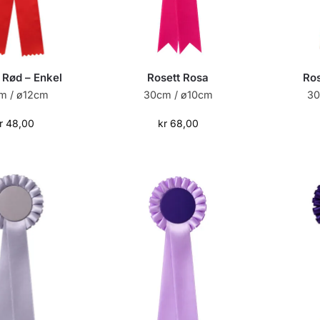
 Rød – Enkel
Rosett Rosa
Ros
m / ø12cm
30cm / ø10cm
30
r
48,00
kr
68,00