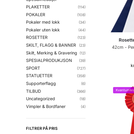
PLAKETTER
(114)
POKALER
(108)
Pokaler med lokk
(34)
Pokaler uten lokk
(44)
ROSETTER
(123)
Rosett
SKILT, FLAGG & BANNER
(23)
42cm - Perf
Skilt, Merking & Gravering
(12)
SPESIALPRODUKJSON
(39)
k
SPORT
(727)
STATUETTER
(358)
Supporterflagg
(6)
Kvantumsra
TILBUD
(366)
Uncategorized
(18)
Vimpler & Bordfaner
(4)
FILTRER PÅ PRIS