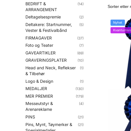
BEDRIFT &
(14)
ARRANGEMENT
Deltagelsespremie
(2)
Nyhet
Deltakere: Startnummer,
(5)
Vester & Festivalbånd
Kvantumsra
FIRMAGAVER
(37)
Foto og Teater
(7)
GAVEARTIKLER
(69)
GRAVERINGSPLATER
(10)
Head and Neck, Reflekser
(1)
& Tilbehør
Logo & Design
(1)
MEDALJER
(130)
MER PREMIER
(179)
Messeutstyr &
(4)
Arenareklame
PINS
(21)
Pins, Mynt, Tøymerker &
(21)
Spesialmedaljer