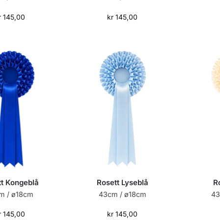
r
145,00
kr
145,00
t Kongeblå
Rosett Lyseblå
R
m / ø18cm
43cm / ø18cm
43
r
145,00
kr
145,00