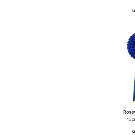
k
Roset
43c
k