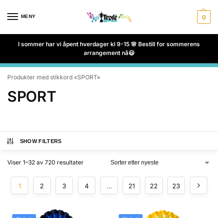
MENY
0
I sommer har vi åpent hverdager kl 9-15 🌸 Bestill for sommerens
arrangement nå😃
Produkter med stikkord «SPORT»
SPORT
SHOW FILTERS
Viser 1–32 av 720 resultater
1
2
3
4
…
21
22
23