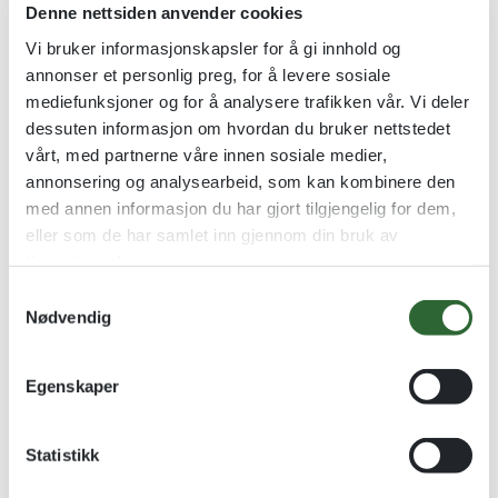
Denne nettsiden anvender cookies
Vi bruker informasjonskapsler for å gi innhold og
annonser et personlig preg, for å levere sosiale
mediefunksjoner og for å analysere trafikken vår. Vi deler
Rosett Eplegrønn
Rosett Rosa
dessuten informasjon om hvordan du bruker nettstedet
43cm / ø18cm
43cm / ø18cm
vårt, med partnerne våre innen sosiale medier,
annonsering og analysearbeid, som kan kombinere den
kr
145,00
kr
145,00
med annen informasjon du har gjort tilgjengelig for dem,
Se alternativer
Se alternativer
eller som de har samlet inn gjennom din bruk av
tjenestene deres.
S
Nødvendig
a
m
t
Egenskaper
y
k
k
Statistikk
e