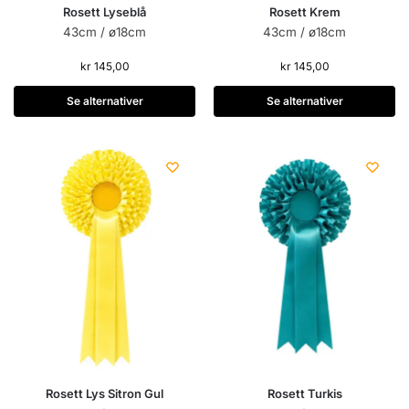
Rosett Lyseblå
Rosett Krem
43cm / ø18cm
43cm / ø18cm
kr
145,00
kr
145,00
Se alternativer
Se alternativer
Rosett Lys Sitron Gul
Rosett Turkis