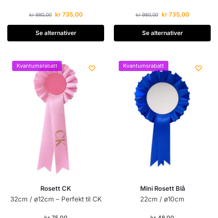
kr
735,00
kr
735,00
kr
980,00
kr
980,00
Se alternativer
Se alternativer
Kvantumsrabatt
Kvantumsrabatt
Rosett CK
Mini Rosett Blå
32cm / ø12cm – Perfekt til CK
22cm / ø10cm
kr
75,00
kr
48,00