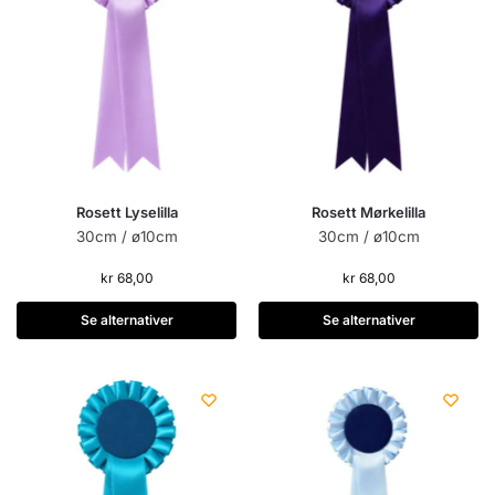
Rosett Lyselilla
Rosett Mørkelilla
30cm / ø10cm
30cm / ø10cm
kr
68,00
kr
68,00
Se alternativer
Se alternativer