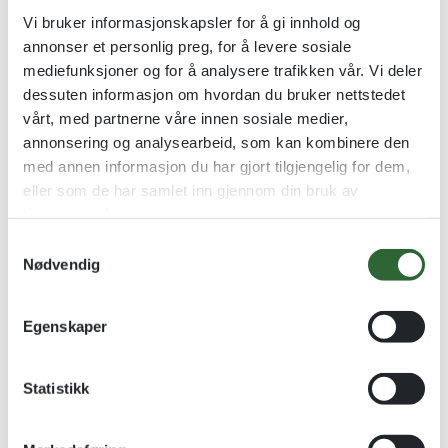
Vi bruker informasjonskapsler for å gi innhold og
Stjernegull – Metall 20cm
Golden Stars Søylestatuett
annonser et personlig preg, for å levere sosiale
Metall-statuett i gullvalør
Stjernestatuetter med
mediefunksjoner og for å analysere trafikken vår. Vi deler
skinnende perlemor detaljer
dessuten informasjon om hvordan du bruker nettstedet
kr
213,00
kr
175,00
–
kr
290,00
vårt, med partnerne våre innen sosiale medier,
annonsering og analysearbeid, som kan kombinere den
Se alternativer
Se alternativer
med annen informasjon du har gjort tilgjengelig for dem,
eller som de har samlet inn gjennom din bruk av
tjenestene deres.
S
Nødvendig
a
m
t
Egenskaper
y
k
k
Statistikk
e
v