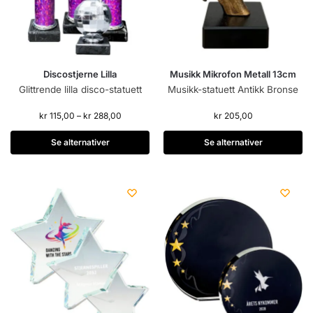
Discostjerne Lilla
Musikk Mikrofon Metall 13cm
Glittrende lilla disco-statuett
Musikk-statuett Antikk Bronse
kr
115,00
–
kr
288,00
kr
205,00
Se alternativer
Se alternativer