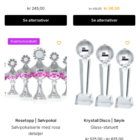
kr
245,00
kr
36,00
kr
48,00
Se alternativer
Se alternativer
Kvantumsrabatt
Rosetopp | Sølvpokal
Krystall Disco | Søyle
Sølvpokalserie med rosa
Glass-statuett
detaljer
kr
525,00
–
kr
625,00