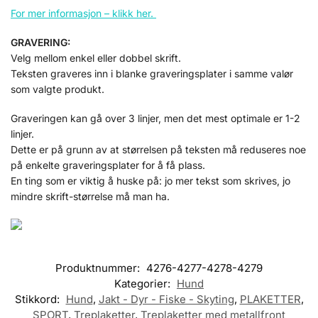
For mer informasjon – klikk her
.
Håndbak - S51
GRAVERING:
Velg mellom enkel eller dobbel skrift.
Last inn flere (227 gjenstår)
Teksten graveres inn i blanke graveringsplater i samme valør
som valgte produkt.
Graveringen kan gå over 3 linjer, men det mest optimale er 1-2
linjer.
Dette er på grunn av at størrelsen på teksten må reduseres noe
på enkelte graveringsplater for å få plass.
En ting som er viktig å huske på: jo mer tekst som skrives, jo
mindre skrift-størrelse må man ha.
Produktnummer:
4276-4277-4278-4279
Kategorier:
Hund
Stikkord:
Hund
,
Jakt - Dyr - Fiske - Skyting
,
PLAKETTER
,
SPORT
,
Treplaketter
,
Treplaketter med metallfront