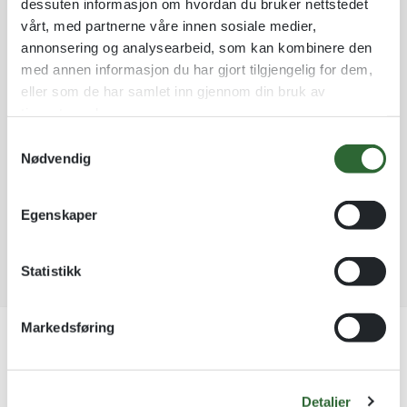
dessuten informasjon om hvordan du bruker nettstedet
vårt, med partnerne våre innen sosiale medier,
A
annonsering og analysearbeid, som kan kombinere den
Legg til som favoritt
l
med annen informasjon du har gjort tilgjengelig for dem,
t
eller som de har samlet inn gjennom din bruk av
Årstall - 2024
Fri frakt på nettordrer over kr 2 500!
e
tjenestene deres.
r
Kvantumsrabatt mange av våre produkter
n
Ordre som haster kan sendes innad 1-2 virkedager mot tillegg
S
a
Nødvendig
a
Garantert trygg betaling
t
m
i
t
v
Egenskaper
y
e
Fakkel - ild - H4
k
:
k
Statistikk
e
v
Markedsføring
a
Beskrivelse
l
g
Tilleggsinformasjon
Ett tall (1-tall) G3
Detaljer