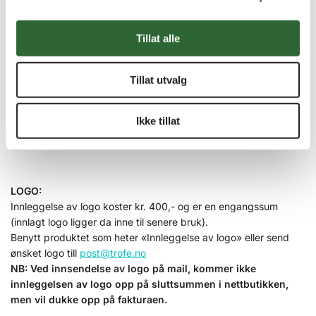
Tillat alle
Størrelser:
art.nr. 4276 –
7,5 x10 cm
art.nr. 4277 –
8,5 x 12 cm
Tillat utvalg
art.nr. 4278 –
10 x 15 cm
art.nr. 4279 –
12,5 x 18 cm
Årstall 2025
Ikke tillat
Alle priser er inkl. mva!
LOGO:
Innleggelse av logo koster kr. 400,- og er en engangssum
(innlagt logo ligger da inne til senere bruk).
Tautrekking - H13
Benytt produktet som heter «Innleggelse av logo» eller send
ønsket logo till
post@trofe.no
NB: Ved innsendelse av logo på mail, kommer ikke
innleggelsen av logo opp på sluttsummen i nettbutikken,
men vil dukke opp på fakturaen.