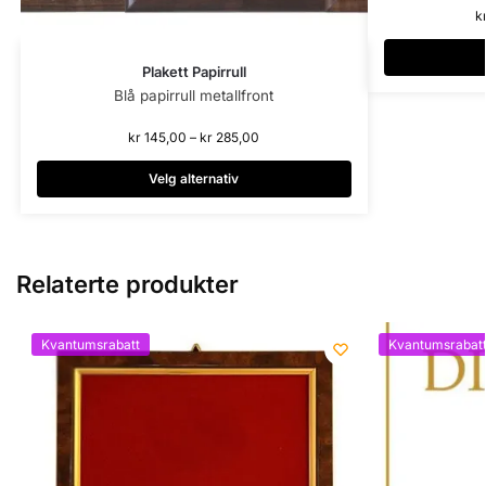
k
Plakett Papirrull
Blå papirrull metallfront
kr
145,00
–
kr
285,00
Velg alternativ
Relaterte produkter
Kvantumsrabatt
Kvantumsrabat