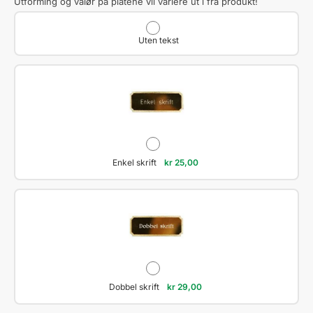
Utforming og valør på platene vil variere ut i fra produkt!
Uten tekst
Enkel skrift
kr
25,00
Dobbel skrift
kr
29,00