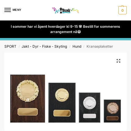
MENY
0
I sommer har vi åpent hverdager kl 9-15 🌸 Bestill for sommerens
arrangement nå😃
SPORT
Jakt - Dyr - Fiske - Skyting
Hund
Kranseplaketter
/
/
/