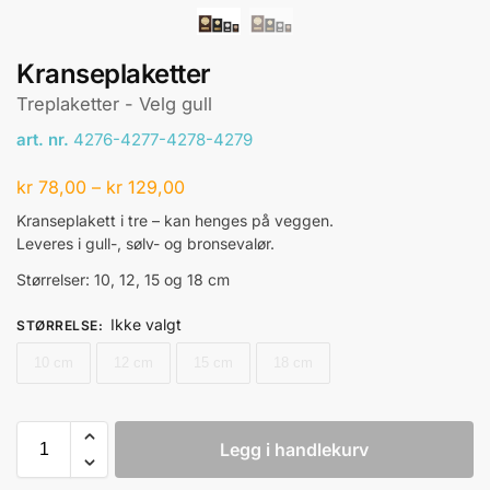
Kranseplaketter
Treplaketter - Velg gull
art. nr.
4276-4277-4278-4279
kr
78,00
–
kr
129,00
Kranseplakett i tre – kan henges på veggen.
Leveres i gull-, sølv- og bronsevalør.
Størrelser: 10, 12, 15 og 18 cm
Ikke valgt
STØRRELSE
:
10 cm
12 cm
15 cm
18 cm
Legg i handlekurv