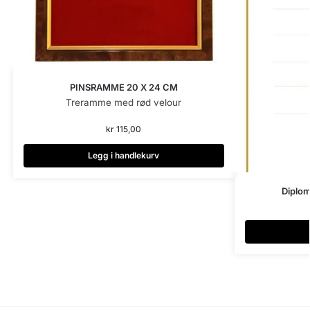
PINSRAMME 20 X 24 CM
Treramme med rød velour
kr
115,00
Legg i handlekurv
Diplom