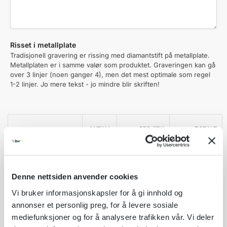
Hvitt Klistremerke Levert løst (helt uten trykk)
kr
15,00
Risset i metallplate
Tradisjonell gravering er rissing med diamantstift på metallplate.
Metallplaten er i samme valør som produktet. Graveringen kan gå
over 3 linjer (noen ganger 4), men det mest optimale som regel
1-2 linjer. Jo mere tekst - jo mindre blir skriften!
Julenisse
ANTALL
PER STK
TOTALT
Produktpris:
1 stk
kr 78,00
kr 78,00
Denne nettsiden anvender cookies
Tilleggsvalg:
1 stk
Vi bruker informasjonskapsler for å gi innhold og
Norsk Flagg - Norge
annonser et personlig preg, for å levere sosiale
Sum total:
1 stk
mediefunksjoner og for å analysere trafikken vår. Vi deler