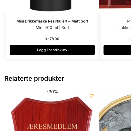
Last inn flere (225 gjenstår)
Mini Drikkeflaske Resirkulert – Matt Sort
Pl
Mini 400 ml | Sort
Lakkert
kr
78,00
k
Legg i handlekurv
Relaterte produkter
-30%