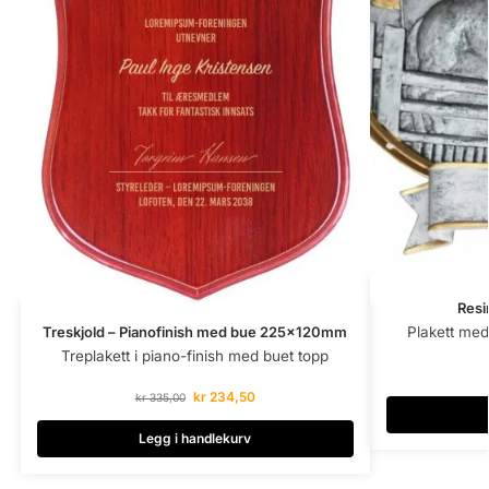
Resi
Treskjold – Pianofinish med bue 225x120mm
Plakett med
Treplakett i piano-finish med buet topp
kr
234,50
kr
335,00
Legg i handlekurv