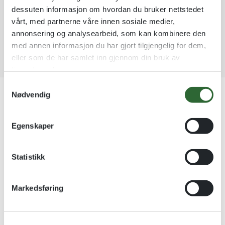
Garantert trygg betaling
t
Påskehare med påskeegg
dessuten informasjon om hvordan du bruker nettstedet
i
vårt, med partnerne våre innen sosiale medier,
v
annonsering og analysearbeid, som kan kombinere den
e
med annen informasjon du har gjort tilgjengelig for dem,
:
eller som de har samlet inn gjennom din bruk av
tjenestene deres.
S
Takk - G4
Nødvendig
a
Tilleggsinformasjon
m
t
Egenskaper
y
Valør
Gull, Sølv, Bronse
k
k
Statistikk
e
Produktnummer:
4085
Kunstløp - skøyter - vinter - D8
v
Kategorier:
Barnepremier
Markedsføring
Stikkord:
Barnepremier
,
Deltagelsespremie
,
Flere idretter &
a
aktiviteter
,
Hund
,
Jakt - Dyr - Fiske - Skyting
,
l
Massepremiering
,
Påske
,
PLAKETTER
,
SPORT
,
TILBUD
,
g