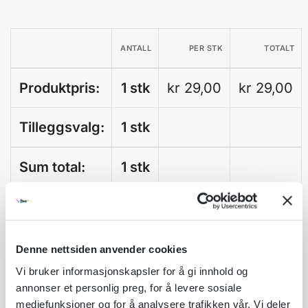
ANTALL
PER STK
TOTALT
Produktpris:
1 stk
kr 29,00
kr 29,00
Fotball - kun ball
Tilleggsvalg:
1 stk
Sum total:
1 stk
Norsk flagg - Norge
A
Legg til som favoritt
l
t
Denne nettsiden anvender cookies
Fri frakt på nettordrer over kr 2 500!
e
r
Kvantumsrabatt mange av våre produkter
Vi bruker informasjonskapsler for å gi innhold og
n
Ordre som haster kan sendes innad 1-2 virkedager mot tillegg
annonser et personlig preg, for å levere sosiale
a
mediefunksjoner og for å analysere trafikken vår. Vi deler