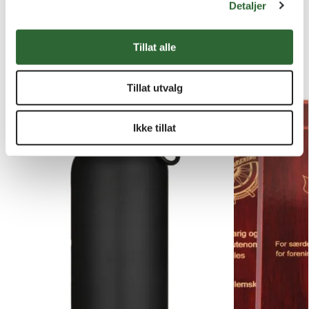
Varer med kvantumsrabatt
Detaljer
Kundene våre kjøper også
Cheerleader - M15
Tillat alle
Kvantumsrabatt
Tillat utvalg
Ikke tillat
Cricket - S35
Tautrekking - H13