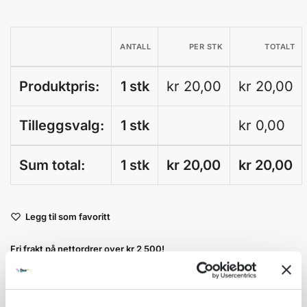
ANTALL
PER STK
TOTALT
Produktpris:
1 stk
kr 20,00
kr 20,00
Tilleggsvalg:
1 stk
kr
0,00
Sum total:
1 stk
kr 20,00
kr
20,00
A
Legg til som favoritt
l
t
Fri frakt på nettordrer over kr 2 500!
e
r
Kvantumsrabatt mange av våre produkter
n
Ordre som haster kan sendes innad 1-2 virkedager mot tillegg
a
Garantert trygg betaling