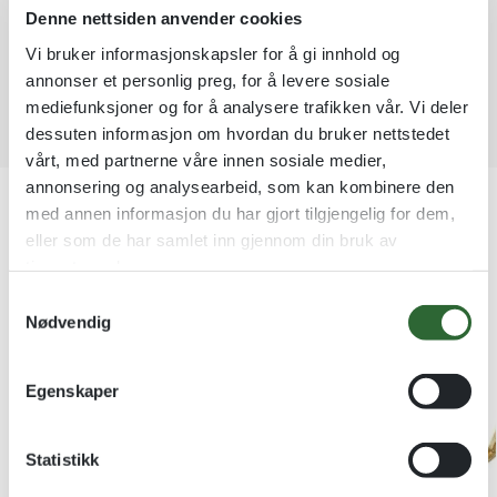
t
Denne nettsiden anvender cookies
i
Vi bruker informasjonskapsler for å gi innhold og
v
e
annonser et personlig preg, for å levere sosiale
:
mediefunksjoner og for å analysere trafikken vår. Vi deler
dessuten informasjon om hvordan du bruker nettstedet
vårt, med partnerne våre innen sosiale medier,
Produktnummer:
9910 - bordtennis
annonsering og analysearbeid, som kan kombinere den
Kategorier:
Diplomer
med annen informasjon du har gjort tilgjengelig for dem,
Stikkord:
Bordtennis
,
Diplomer
,
PLAKETTER
,
TILBUD
,
Varer
eller som de har samlet inn gjennom din bruk av
med kvantumsrabatt
tjenestene deres.
S
Kundene våre kjøper også
Nødvendig
a
m
Kvantumsrabatt
-50%
t
Egenskaper
y
k
k
Statistikk
e