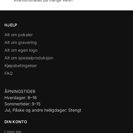
Kvantumsrabatt på mange varer!
HJELP
Alt om pokaler
Alt om gravering
Alt om egen logo
Alt om spesialproduksjon
Kjøpsbetingelser
FAQ
ÅPNINGSTIDER
Hverdager: 8–16
Sommertider: 9-15
Jul, Påske og andre helligdager: Stengt
DIN KONTO
Logg inn