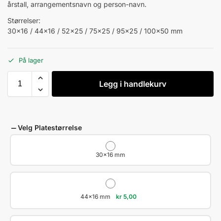
årstall, arrangementsnavn og person-navn.
Størrelser:
30×16 / 44×16 / 52×25 / 75×25 / 95×25 / 100×50 mm
På lager
Legg i handlekurv
Velg Platestørrelse
30x16 mm
44x16 mm
kr
5,00