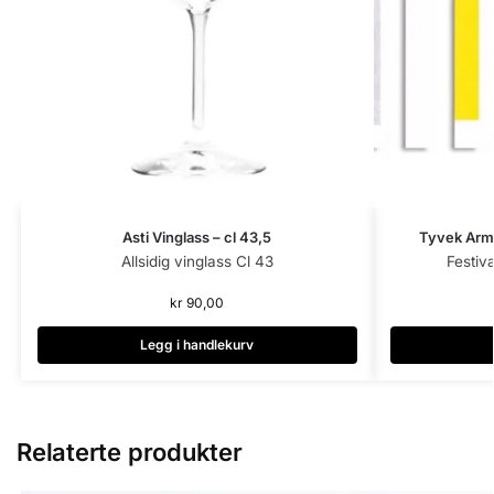
Asti Vinglass – cl 43,5
Tyvek Armb
Allsidig vinglass Cl 43
Festiv
kr
90,00
Legg i handlekurv
Relaterte produkter