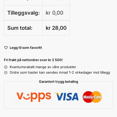
Tilleggsvalg:
kr
0,00
Sum total:
kr
28,00
A
Legg til som favoritt
l
t
Fri frakt på nettordrer over kr 2 500!
e
r
Kvantumsrabatt mange av våre produkter
n
Ordre som haster kan sendes innad 1-2 virkedager mot tillegg
a
Garantert trygg betaling
t
i
v
e
: