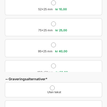
52x25 mm
kr
10,00
75x25 mm
kr
25,00
95x25 mm
kr
40,00
100x50mm
kr
50,00
Graveringsalternativer
*
Uten tekst