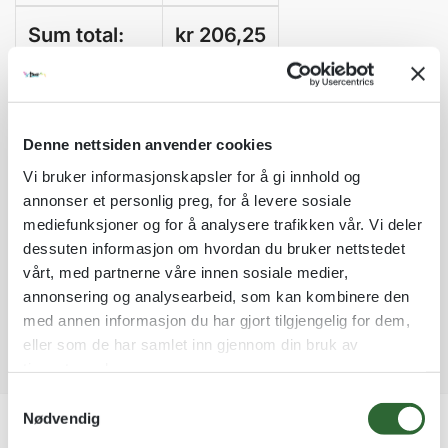
Sum total:
kr
206,25
A
Legg til som favoritt
l
t
Denne nettsiden anvender cookies
Fri frakt på nettordrer over kr 2 500!
e
Håndball-L86
Vi bruker informasjonskapsler for å gi innhold og
r
Kvantumsrabatt mange av våre produkter
annonser et personlig preg, for å levere sosiale
n
Ordre som haster kan sendes innad 1-2 virkedager mot tillegg
mediefunksjoner og for å analysere trafikken vår. Vi deler
a
Garantert trygg betaling
t
dessuten informasjon om hvordan du bruker nettstedet
i
vårt, med partnerne våre innen sosiale medier,
v
annonsering og analysearbeid, som kan kombinere den
e
med annen informasjon du har gjort tilgjengelig for dem,
Kunstlop-L87
:
eller som de har samlet inn gjennom din bruk av
tjenestene deres.
S
Nødvendig
a
Beskrivelse
m