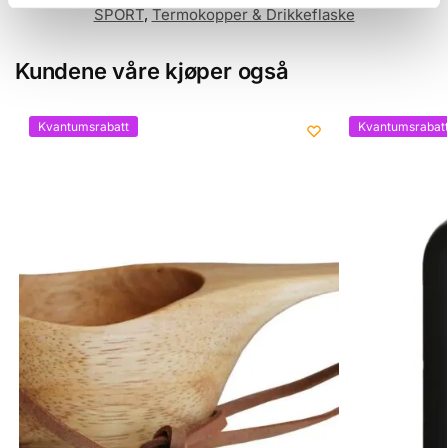
SPORT
,
Termokopper & Drikkeflaske
Kundene våre kjøper også
Skiskyting-L91
Kvantumsrabatt
Kvantumsrabat
Skøyter-L92
Last inn flere (65 gjenstår)