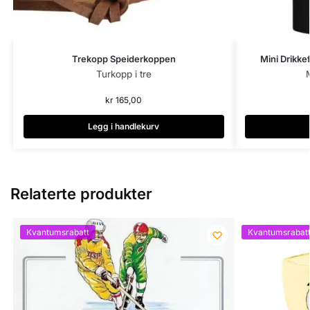
Trekopp Speiderkoppen
Mini Drikkef
Turkopp i tre
kr
165,00
Legg i handlekurv
Relaterte produkter
Kvantumsrabatt
Kvantumsrabat