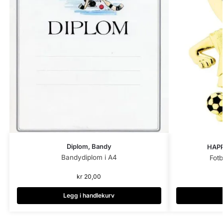
Diplom, Bandy
HAP
Bandydiplom i A4
Fotb
kr
20,00
Legg i handlekurv