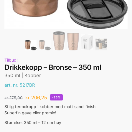
Tilbud!
Drikkekopp – Bronse – 350 ml
350 ml | Kobber
art. nr.
5217BR
kr
206,25
kr
275,00
-25%
Stilig termokopp i kobber med matt sand-finish.
Superfin gave eller premie!
Størrelse: 350 ml – 12 cm høy