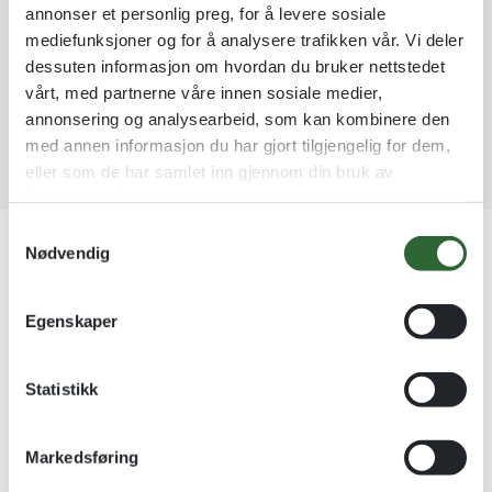
Ordre som haster kan sendes innad 1-2 virkedager mot tillegg
annonser et personlig preg, for å levere sosiale
a
mediefunksjoner og for å analysere trafikken vår. Vi deler
Garantert trygg betaling
t
dessuten informasjon om hvordan du bruker nettstedet
i
vårt, med partnerne våre innen sosiale medier,
v
annonsering og analysearbeid, som kan kombinere den
e
:
med annen informasjon du har gjort tilgjengelig for dem,
eller som de har samlet inn gjennom din bruk av
tjenestene deres.
S
Nødvendig
a
Beskrivelse
m
t
Egenskaper
Festival-armbånd i papir er en rimeligere variant, som egner seg
y
bra til arrangementer hvor båndet bare skal holde noen få
k
dager. Leveres i ulike farger. Kan normalt sendes fra lageret
k
Statistikk
vårt samme dag eller dagen etter.
e
v
Markedsføring
Produktnummer:
47AB
a
Kategorier:
ARRANGEMENT – EVENTER