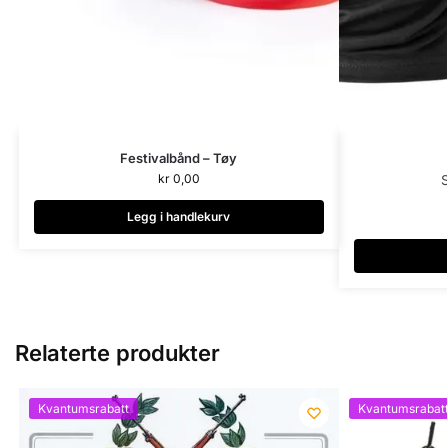
Festivalbånd – Tøy
kr
0,00
S
Legg i handlekurv
Relaterte produkter
Kvantumsrabatt
Kvantumsrabat