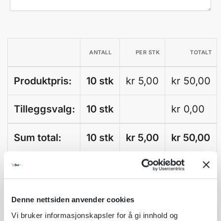
ANTALL
PER STK
TOTALT
Produktpris:
10 stk
kr 5,00
kr 50,00
Tilleggsvalg:
10 stk
kr
0,00
Sum total:
10 stk
kr 5,00
kr
50,00
A
Legg til som favoritt
l
t
Fri frakt på nettordrer over kr 2 500!
e
Denne nettsiden anvender cookies
r
Kvantumsrabatt mange av våre produkter
Vi bruker informasjonskapsler for å gi innhold og
n