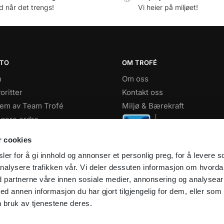
id når det trengs!
Vi heier på miljøet!
NTO
OM TROFÉ
n
Om oss
oritter
Kontakt oss
lem av Team Trofé
Miljø & Bærekraft
igere ordre
ern
r cookies
Facebook
er for å gi innhold og annonser et personlig preg, for å levere s
Instagram
nalysere trafikken vår. Vi deler dessuten informasjon om hvord
Youtube
d partnerne våre innen sosiale medier, annonsering og analysear
annen informasjon du har gjort tilgjengelig for dem, eller som
 bruk av tjenestene deres.