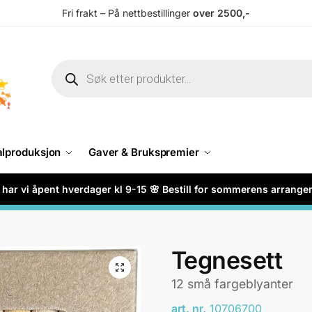
Fri frakt – På nettbestillinger
over 2500,-
alproduksjon
Gaver & Brukspremier
har vi åpent hverdager kl 9-15 🌸 Bestill for sommerens arrang
Tegnesett
12 små fargeblyanter
art. nr.
10706700