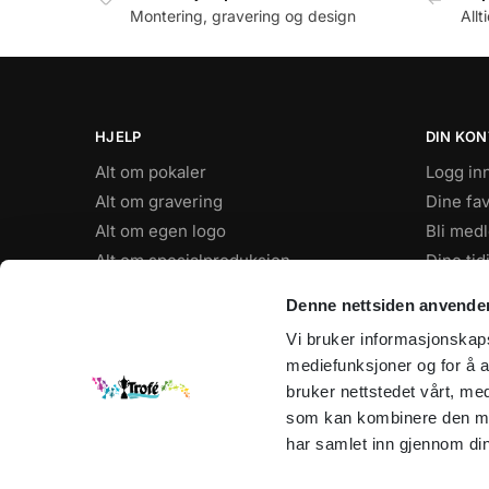
Montering, gravering og design
Allt
HJELP
DIN KO
Alt om pokaler
Logg in
Alt om gravering
Dine fav
Alt om egen logo
Bli med
Alt om spesialproduksjon
Dine tid
Kjøpsbetingelser
Personv
Denne nettsiden anvende
FAQ
Vi bruker informasjonskapsl
mediefunksjoner og for å a
ÅPNINGSTIDER
bruker nettstedet vårt, me
Hverdager: 8–16
som kan kombinere den med 
Sommertider: 9-15
har samlet inn gjennom din
Jul, Påske og andre helligdager:
Stengt