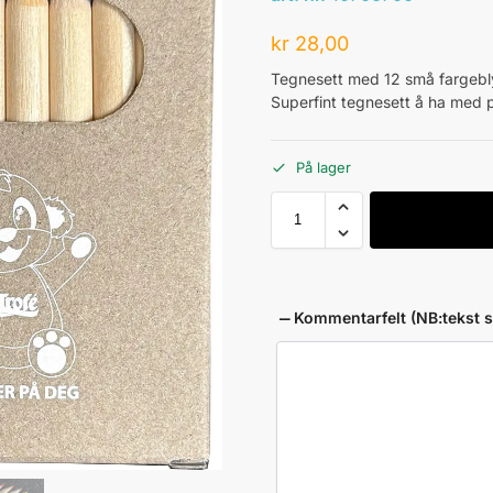
kr
28,00
Tegnesett med 12 små fargebl
Superfint tegnesett å ha med p
På lager
Kommentarfelt (NB:tekst sk