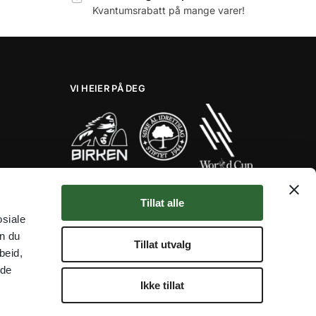
Kvantumsrabatt på mange varer!
VI HEIER PÅ DEG
Tillat alle
osiale
Her er noen av våre fantastiske
an du
samarbeidspartnere!
Tillat utvalg
beid,
★★★★★
 de
Ikke tillat