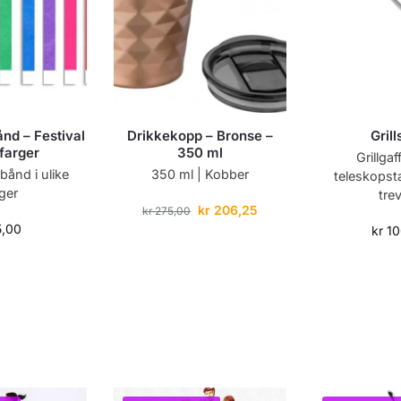
nd – Festival
Drikkekopp – Bronse –
Gril
 farger
350 ml
Grillga
bånd i ulike
350 ml | Kobber
teleskopst
rger
tre
kr
206,25
kr
275,00
,00
kr
10