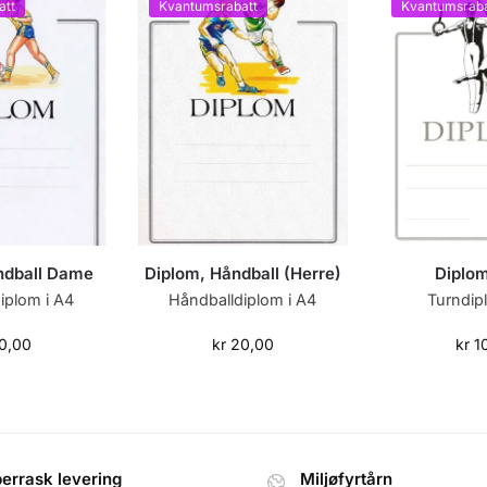
att
Kvantumsrabatt
Kvantumsraba
ndball Dame
Diplom, Håndball (Herre)
Diplom
iplom i A4
Håndballdiplom i A4
Turndip
0,00
kr
20,00
kr
1
errask levering
Miljøfyrtårn