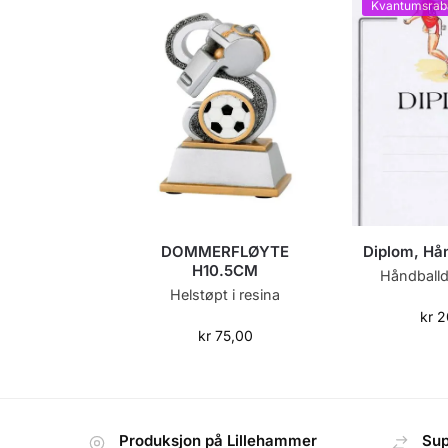
Kvantumsrab
DOMMERFLØYTE
Diplom, Hå
H10.5CM
Håndballd
Helstøpt i resina
kr
2
kr
75,00
Produksjon på Lillehammer
Sup