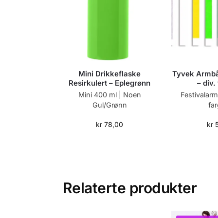
Mini Drikkeflaske
Tyvek Armbå
Resirkulert – Eplegrønn
– div.
Mini 400 ml | Noen
Festivalarm
Gul/Grønn
fa
kr
78,00
kr
5
Relaterte produkter