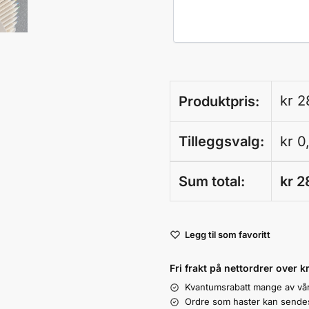
kr
2
Produktpris:
Tilleggsvalg:
kr
0
Sum total:
kr
2
A
Legg til som favoritt
l
t
Fri frakt på nettordrer over k
e
Kvantumsrabatt mange av vå
r
Ordre som haster kan sendes 
n