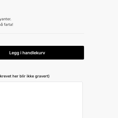
yanter.
å farta!
Legg i handlekurv
revet her blir ikke gravert)