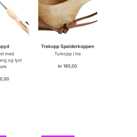
lspyd
Trekopp Speiderkoppen
ffel med
Turkopp i tre
ang og lyst
kr
165,00
verk
0,00