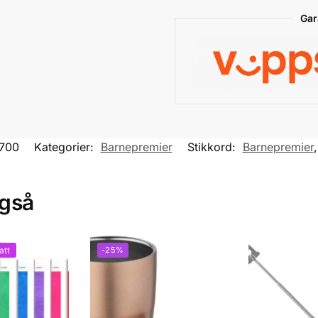
a
Gar
t
i
v
e
:
700
Kategorier:
Barnepremier
Stikkord:
Barnepremier
også
att
-25%