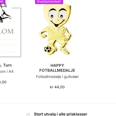
tt
Kvantumsrabatt
, Turn
HAPPY
FOTBALLMEDALJE
lom i A4
Fotballmedalje i gullvalør
0,00
kr
44,00
Stort utvalg i alle prisklasser