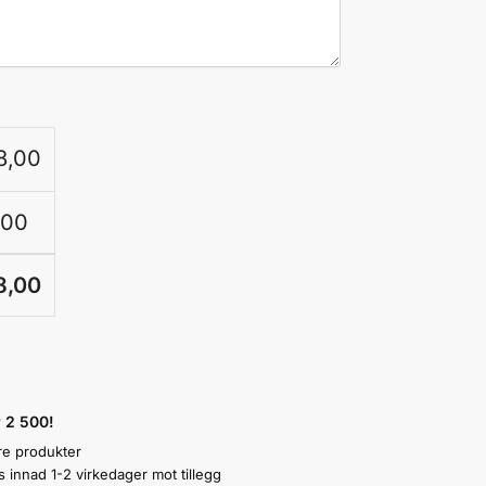
8,00
,00
8,00
r 2 500!
re produkter
innad 1-2 virkedager mot tillegg