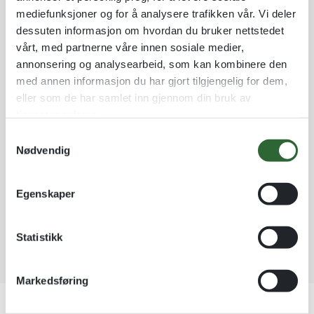
mediefunksjoner og for å analysere trafikken vår. Vi deler
Sum total:
1 stk
kr 59,00
kr
59,00
dessuten informasjon om hvordan du bruker nettstedet
vårt, med partnerne våre innen sosiale medier,
annonsering og analysearbeid, som kan kombinere den
A
med annen informasjon du har gjort tilgjengelig for dem,
Legg til som favoritt
l
eller som de har samlet inn gjennom din bruk av
t
tjenestene deres.
Fri frakt på nettordrer over kr 2 500!
e
r
S
Kvantumsrabatt mange av våre produkter
n
Nødvendig
Ordre som haster kan sendes innad 1-2 virkedager mot tillegg
a
a
m
Garantert trygg betaling
t
t
Egenskaper
i
y
v
k
e
k
Statistikk
:
e
v
Markedsføring
a
Produktnummer:
2600PO
l
Kategorier:
Deltagerpremie