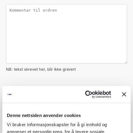
NB: tekst skrevet her, blir ikke gravert
ANTALL
PER STK
TOTALT
Produktpris:
1 stk
kr 59,00
kr 59,00
Denne nettsiden anvender cookies
Vi bruker informasjonskapsler for å gi innhold og
Tilleggsvalg:
1 stk
kr
0,00
annonser et personlig preg, for å levere sosiale