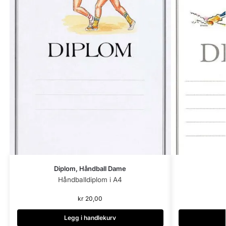
Diplom, Håndball Dame
Håndballdiplom i A4
kr
20,00
Legg i handlekurv