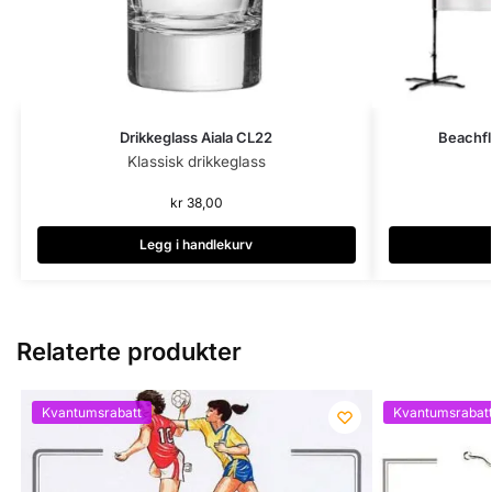
Drikkeglass Aiala CL22
Beachfl
Klassisk drikkeglass
kr
38,00
Legg i handlekurv
Relaterte produkter
Kvantumsrabatt
Kvantumsrabat