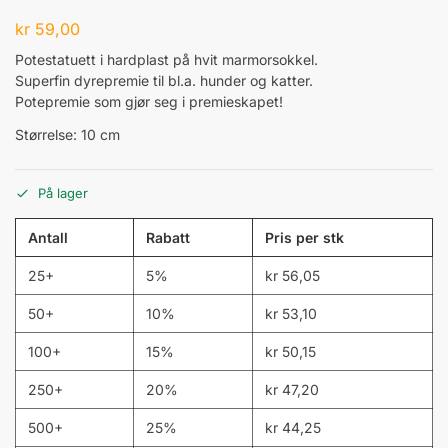
kr
59,00
Potestatuett i hardplast på hvit marmorsokkel.
Superfin dyrepremie til bl.a. hunder og katter.
Potepremie som gjør seg i premieskapet!
Størrelse: 10 cm
På lager
Antall
Rabatt
Pris per stk
25+
5%
kr
56,05
50+
10%
kr
53,10
100+
15%
kr
50,15
250+
20%
kr
47,20
500+
25%
kr
44,25