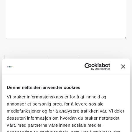
Gevær blink-L84
kr
38,00
Produktpris:
Tilleggsvalg:
kr
0,00
Denne nettsiden anvender cookies
Hopp-L85
Vi bruker informasjonskapsler for å gi innhold og
Sum total:
kr
38,00
annonser et personlig preg, for å levere sosiale
mediefunksjoner og for å analysere trafikken vår. Vi deler
A
dessuten informasjon om hvordan du bruker nettstedet
Legg til som favoritt
l
vårt, med partnerne våre innen sosiale medier,
t
annonsering og analysearbeid, som kan kombinere den