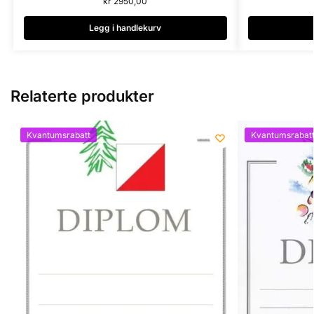
kr
2950,00
Legg i handlekurv
Skøyter-L92
Relaterte produkter
Last inn flere (65 gjenstår)
Kvantumsrabatt
Kvantumsrabat