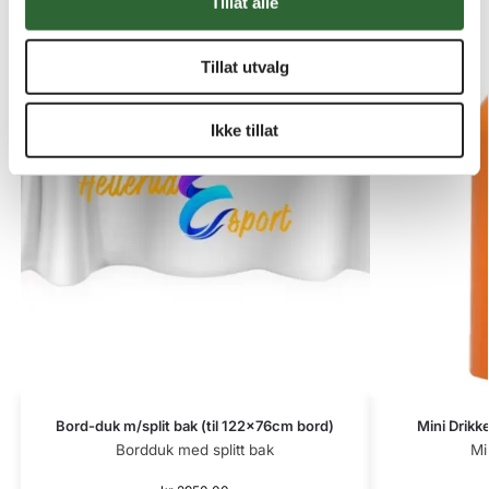
Tillat alle
Tillat utvalg
Langrenn-L89
Ikke tillat
Pistol blink-L90
Bord-duk m/split bak (til 122x76cm bord)
Mini Drikk
Skiskyting-L91
Bordduk med splitt bak
Mi