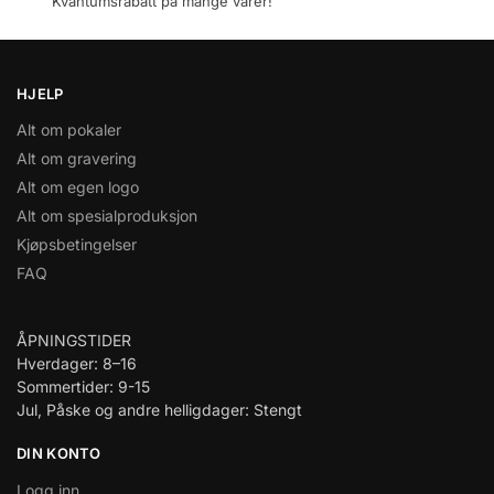
Kvantumsrabatt på mange varer!
HJELP
Alt om pokaler
Alt om gravering
Alt om egen logo
Alt om spesialproduksjon
Kjøpsbetingelser
FAQ
ÅPNINGSTIDER
Hverdager: 8–16
Sommertider: 9-15
Jul, Påske og andre helligdager: Stengt
DIN KONTO
Logg inn