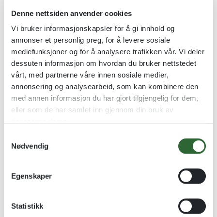
Denne nettsiden anvender cookies
Vi bruker informasjonskapsler for å gi innhold og
Valør
Gull, Sølv, Bronse
annonser et personlig preg, for å levere sosiale
mediefunksjoner og for å analysere trafikken vår. Vi deler
Produktnummer:
8715
dessuten informasjon om hvordan du bruker nettstedet
Kategorier:
Eksklusive idrettsmedaljer – Messing
vårt, med partnerne våre innen sosiale medier,
Stikkord:
Eksklusive idrettsmedaljer – Messing
,
Jakt - Dyr -
annonsering og analysearbeid, som kan kombinere den
Fiske - Skyting
,
Jakt & Skyting
,
Jakt og skyting
,
MEDALJER
,
med annen informasjon du har gjort tilgjengelig for dem,
Nøytrale Medaljer
,
SPORT
,
Sportsmedaljer helstøpt med
eller som de har samlet inn gjennom din bruk av
motiv
tjenestene deres.
Kundene våre kjøper også
S
Nødvendig
a
m
Kvantumsrabatt
t
Egenskaper
y
k
k
Statistikk