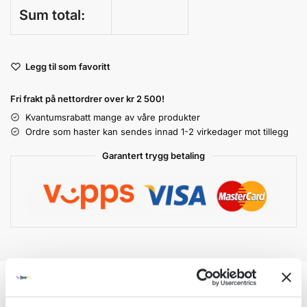
Sum total:
A
Legg til som favoritt
l
t
Fri frakt på nettordrer over kr 2 500!
e
r
Kvantumsrabatt mange av våre produkter
n
Ordre som haster kan sendes innad 1-2 virkedager mot tillegg
a
Garantert trygg betaling
t
i
v
e
:
Tilleggsinformasjon