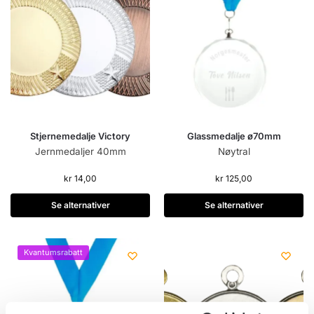
Stjernemedalje Victory
Glassmedalje ø70mm
Jernmedaljer 40mm
Nøytral
kr
14,00
kr
125,00
Se alternativer
Se alternativer
Kvantumsrabatt