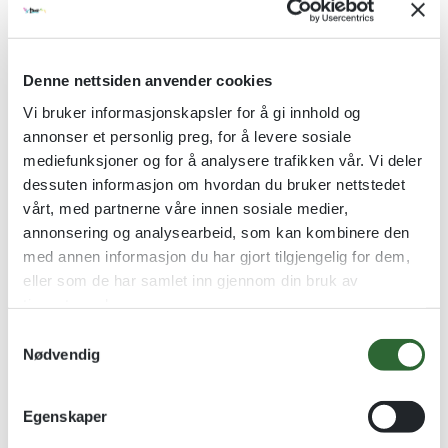
Denne nettsiden anvender cookies
Vi bruker informasjonskapsler for å gi innhold og
annonser et personlig preg, for å levere sosiale
mediefunksjoner og for å analysere trafikken vår. Vi deler
Glassmedalje ø60 mm m/etui
Geværmedaljer
dessuten informasjon om hvordan du bruker nettstedet
Nøytral levert med etui
40mm skyttermedaljer
vårt, med partnerne våre innen sosiale medier,
kr
125,00
kr
17,50
annonsering og analysearbeid, som kan kombinere den
med annen informasjon du har gjort tilgjengelig for dem,
Se alternativer
Se alternativer
eller som de har samlet inn gjennom din bruk av
tjenestene deres.
S
Nødvendig
a
m
t
Egenskaper
y