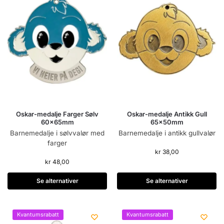
Oskar-medalje Farger Sølv
Oskar-medalje Antikk Gull
60x65mm
65x50mm
Barnemedalje i sølvvalør med
Barnemedalje i antikk gullvalør
farger
kr
38,00
kr
48,00
Se alternativer
Se alternativer
Kvantumsrabatt
Kvantumsrabatt