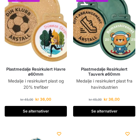
Plastmedalje Resirkulert Havre
Plastmedalje Resirkulert
ø60mm
Tauverk ø60mm
Medalje i resirkulert plast og
Medalje i resirkulert plast fra
20% trefiber
havindustrien
kr
36,00
kr
36,00
kr
45,00
kr
45,00
Se alternativer
Se alternativer