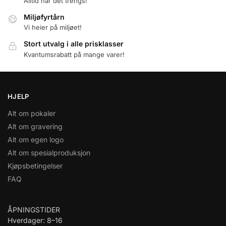
Alltid når det trengs!
Miljøfyrtårn
Vi heier på miljøet!
Stort utvalg i alle prisklasser
Kvantumsrabatt på mange varer!
HJELP
Alt om pokaler
Alt om gravering
Alt om egen logo
Alt om spesialproduksjon
Kjøpsbetingelser
FAQ
ÅPNINGSTIDER
Hverdager: 8–16