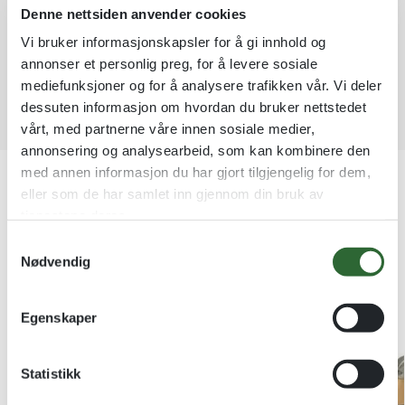
Garantert trygg betaling
Denne nettsiden anvender cookies
t
i
Vi bruker informasjonskapsler for å gi innhold og
v
annonser et personlig preg, for å levere sosiale
e
mediefunksjoner og for å analysere trafikken vår. Vi deler
:
dessuten informasjon om hvordan du bruker nettstedet
vårt, med partnerne våre innen sosiale medier,
annonsering og analysearbeid, som kan kombinere den
Produktnummer:
9910 - Motor
med annen informasjon du har gjort tilgjengelig for dem,
Kategorier:
Diplomer
eller som de har samlet inn gjennom din bruk av
Stikkord:
Diplomer
,
Gokart
,
MER PREMIER
,
Motor
,
tjenestene deres.
Motorsport
,
PLAKETTER
,
SPORT
,
TILBUD
,
Varer med
kvantumsrabatt
S
Nødvendig
a
Kundene våre kjøper også
m
t
Egenskaper
y
k
k
Statistikk
e