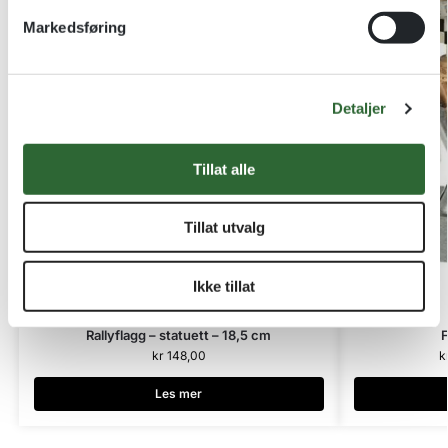
v
Markedsføring
a
l
g
Detaljer
Tillat alle
Tillat utvalg
Ikke tillat
Ikke på lager
Rallyflagg – statuett – 18,5 cm
F
kr
148,00
k
Les mer