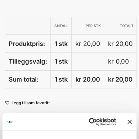
ANTALL
PER STK
TOTALT
Produktpris:
1 stk
kr 20,00
kr 20,00
Tilleggsvalg:
1 stk
kr
0,00
Sum total:
1 stk
kr 20,00
kr
20,00
A
Legg til som favoritt
l
t
Fri frakt på nettordrer over kr 2 500!
e
r
Kvantumsrabatt mange av våre produkter
n
Ordre som haster kan sendes innad 1-2 virkedager mot tillegg
a