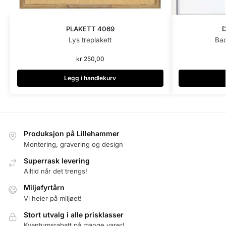
PLAKETT 4069
D
Lys treplakett
Bad
kr
250,00
Legg i handlekurv
Produksjon på Lillehammer
Montering, gravering og design
Superrask levering
Alltid når det trengs!
Miljøfyrtårn
Vi heier på miljøet!
Stort utvalg i alle prisklasser
Kvantumsrabatt på mange varer!