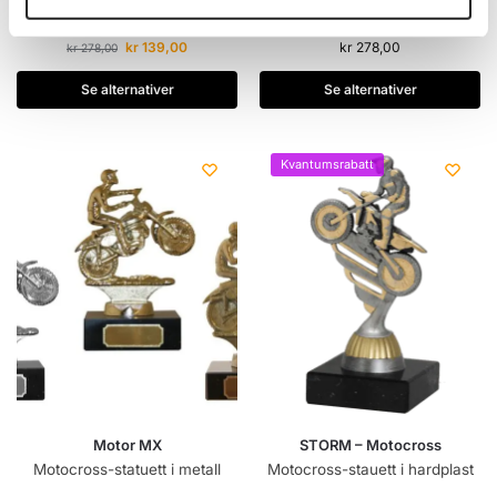
Motorstatuett i metall
Kjøretøy i metall
kr
139,00
kr
278,00
kr
278,00
Se alternativer
Se alternativer
Kvantumsrabatt
Motor MX
STORM – Motocross
Motocross-statuett i metall
Motocross-stauett i hardplast