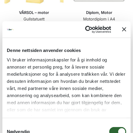
VÅRSOL – motor
Diplom, Motor
Gullstatuett
Motordiplom i A4
kr
179,00
–
kr
239,00
kr
20,00
Se alternativer
Se alternativer
Denne nettsiden anvender cookies
Vi bruker informasjonskapsler for å gi innhold og
Kvantumsrabatt
annonser et personlig preg, for å levere sosiale
mediefunksjoner og for å analysere trafikken vår. Vi deler
dessuten informasjon om hvordan du bruker nettstedet
vårt, med partnerne våre innen sosiale medier,
annonsering og analysearbeid, som kan kombinere den
med annen informasjon du har gjort tilgjengelig for dem,
eller som de har samlet inn gjennom din bruk av
tjenestene deres.
S
Nødvendig
a