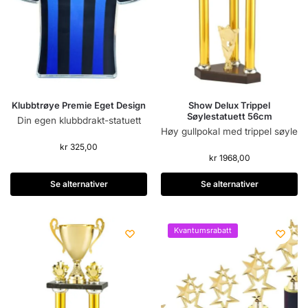
Klubbtrøye Premie Eget Design
Show Delux Trippel
Søylestatuett 56cm
Din egen klubbdrakt-statuett
Høy gullpokal med trippel søyle
kr
325,00
kr
1968,00
Se alternativer
Se alternativer
Kvantumsrabatt