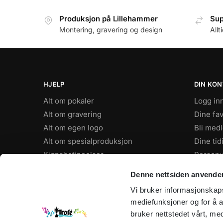
Produksjon på Lillehammer
Sup
Montering, gravering og design
Allt
HJELP
DIN KO
Alt om pokaler
Logg in
Alt om gravering
Dine fav
Alt om egen logo
Bli med
Alt om spesialproduksjon
Dine tid
Kjøpsbetingelser
Personv
FAQ
Denne nettsiden anvende
Vi bruker informasjonskapsl
ÅPNINGSTIDER
mediefunksjoner og for å a
Hverdager: 8–16
bruker nettstedet vårt, me
Sommertider: 9-15