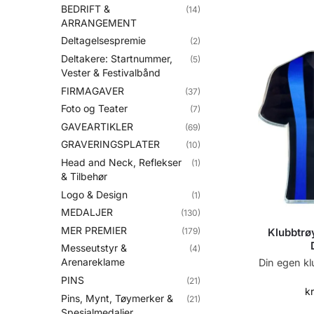
BEDRIFT &
(14)
ARRANGEMENT
Deltagelsespremie
(2)
Deltakere: Startnummer,
(5)
Vester & Festivalbånd
FIRMAGAVER
(37)
Foto og Teater
(7)
GAVEARTIKLER
(69)
GRAVERINGSPLATER
(10)
Head and Neck, Reflekser
(1)
& Tilbehør
Logo & Design
(1)
MEDALJER
(130)
MER PREMIER
(179)
Klubbtrø
Messeutstyr &
(4)
Arenareklame
Din egen kl
PINS
(21)
k
Pins, Mynt, Tøymerker &
(21)
Spesialmedaljer