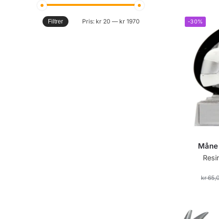
Pris:
kr 20
—
kr 1970
-30%
Filtrer
Måne 
Resi
kr
65,