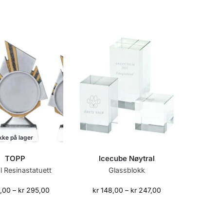
kke på lager
TOPP
Icecube Nøytral
l Resinastatuett
Glassblokk
,00
–
kr
295,00
kr
148,00
–
kr
247,00