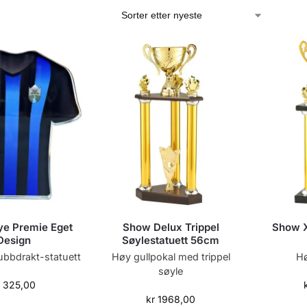
ye Premie Eget
Show Delux Trippel
Show X
Design
Søylestatuett 56cm
ubbdrakt-statuett
Høy gullpokal med trippel
Hø
søyle
r
325,00
kr
1968,00