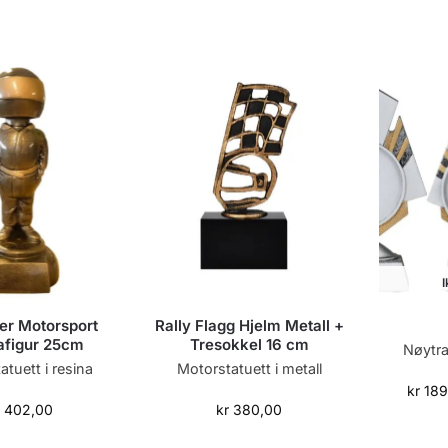
I
ver Motorsport
Rally Flagg Hjelm Metall +
afigur 25cm
Tresokkel 16 cm
Nøytra
tuett i resina
Motorstatuett i metall
kr
189
402,00
kr
380,00