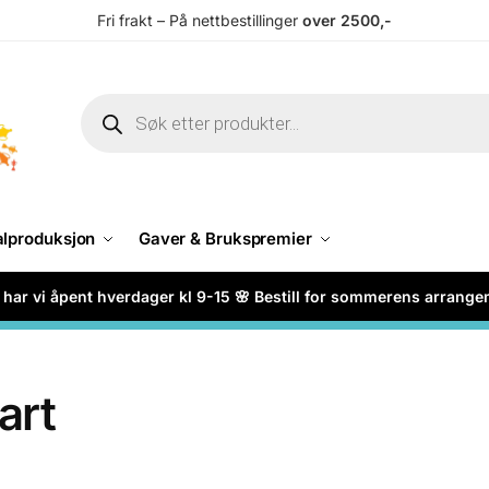
Fri frakt – På nettbestillinger
over 2500,-
alproduksjon
Gaver & Brukspremier
har vi åpent hverdager kl 9-15 🌸 Bestill for sommerens arrang
art