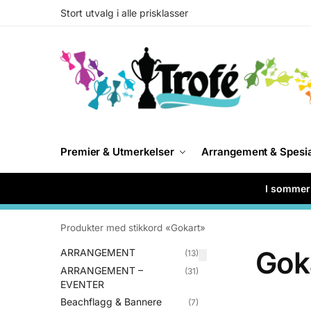
Stort utvalg i alle prisklasser
Premier & Utmerkelser
Arrangement & Spesi
I sommer 
Produkter med stikkord «Gokart»
Gok
ARRANGEMENT
(13)
ARRANGEMENT –
(31)
EVENTER
Beachflagg & Bannere
(7)