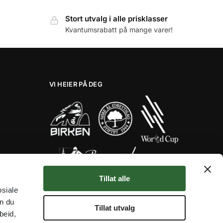
Stort utvalg i alle prisklasser
Kvantumsrabatt på mange varer!
VI HEIER PÅ DEG
Tillat alle
Her er noen av våre fantastiske
osiale
samarbeidspartnere!
an du
★★★★★
Tillat utvalg
beid,