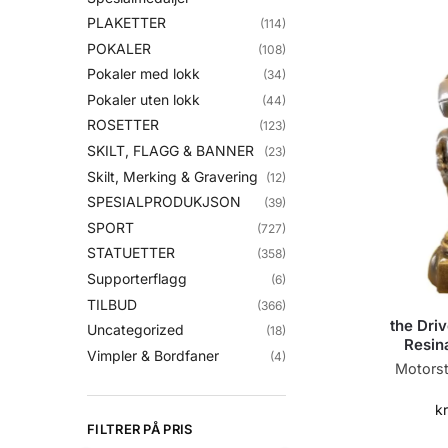
PLAKETTER
(114)
POKALER
(108)
Pokaler med lokk
(34)
Pokaler uten lokk
(44)
ROSETTER
(123)
SKILT, FLAGG & BANNER
(23)
Skilt, Merking & Gravering
(12)
SPESIALPRODUKJSON
(39)
SPORT
(727)
STATUETTER
(358)
Supporterflagg
(6)
TILBUD
(366)
the Dri
Uncategorized
(18)
Resin
Vimpler & Bordfaner
(4)
Motorsta
kr
FILTRER PÅ PRIS