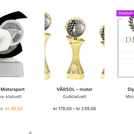
Kvantums
Motorsport
VÅRSOL – motor
Di
na-statuett
Gullstatuett
Mot
kr
45,50
kr
179,00
–
kr
239,00
00