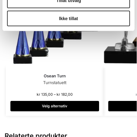
Tillat utvalg
Ikke tillat
Osean Turn
Turnstatuett
kr
135,00
–
kr
182,00
Velg alternativ
Relaterte produkter