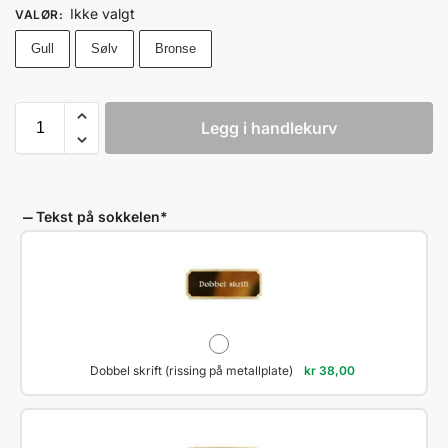
Ikke valgt
VALØR
:
Gull
Sølv
Bronse
Legg i handlekurv
Tekst på sokkelen
*
Dobbel skrift (rissing på metallplate)
kr
38,00