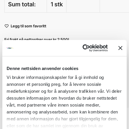
Sum total:
1 stk
A
Legg til som favoritt
l
t
Fri frakt på nettordrer over kr 2 500!
e
r
Kvantumsrabatt mange av våre produkter
n
Ordre som haster kan sendes innad 1-2 virkedager mot tillegg
a
Garantert trygg betaling
t
Denne nettsiden anvender cookies
i
Vi bruker informasjonskapsler for å gi innhold og
v
annonser et personlig preg, for å levere sosiale
e
:
mediefunksjoner og for å analysere trafikken vår. Vi deler
dessuten informasjon om hvordan du bruker nettstedet
vårt, med partnerne våre innen sosiale medier,
annonsering og analysearbeid, som kan kombinere den
med annen informasjon du har gjort tilgjengelig for dem,
Tilleggsinformasjon
eller som de har samlet inn gjennom din bruk av