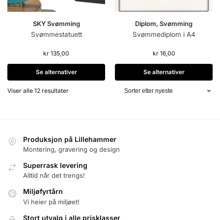
SKY Svømming
Diplom, Svømming
Svømmestatuett
Svømmediplom i A4
kr
135,00
kr
16,00
Se alternativer
Se alternativer
Viser alle 12 resultater
Produksjon på Lillehammer
Montering, gravering og design
Superrask levering
Alltid når det trengs!
Miljøfyrtårn
Vi heier på miljøet!
Stort utvalg i alle prisklasser