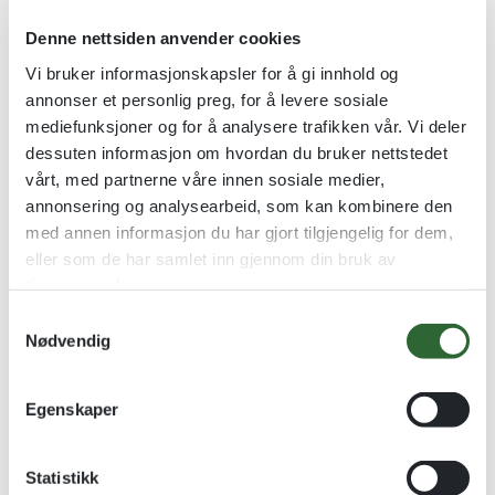
Denne nettsiden anvender cookies
Vi bruker informasjonskapsler for å gi innhold og
annonser et personlig preg, for å levere sosiale
Icecube Nøytral
Svømmemedalje Krål
Jernmedalje
mediefunksjoner og for å analysere trafikken vår. Vi deler
Glassblokk
32 mm Jernmedalje
dessuten informasjon om hvordan du bruker nettstedet
kr
148,00
–
kr
247,00
vårt, med partnerne våre innen sosiale medier,
kr
14,00
annonsering og analysearbeid, som kan kombinere den
Se alternativer
Se alternativer
med annen informasjon du har gjort tilgjengelig for dem,
eller som de har samlet inn gjennom din bruk av
tjenestene deres.
-50%
S
Nødvendig
a
m
t
Egenskaper
y
k
k
Statistikk