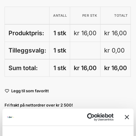
ANTALL
PER STK
TOTALT
Produktpris:
1 stk
kr 16,00
kr 16,00
Tilleggsvalg:
1 stk
kr
0,00
Sum total:
1 stk
kr 16,00
kr
16,00
A
Legg til som favoritt
l
t
Fri frakt på nettordrer over kr 2 500!
e
r
Kvantumsrabatt mange av våre produkter
n
Ordre som haster kan sendes innad 1-2 virkedager mot tillegg
a
Garantert trygg betaling
t