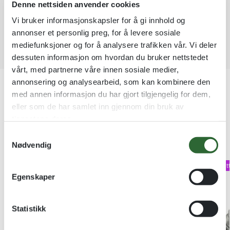
Denne nettsiden anvender cookies
i
v
Vi bruker informasjonskapsler for å gi innhold og
e
annonser et personlig preg, for å levere sosiale
:
mediefunksjoner og for å analysere trafikken vår. Vi deler
dessuten informasjon om hvordan du bruker nettstedet
vårt, med partnerne våre innen sosiale medier,
Produktnummer:
9910 - svømming
annonsering og analysearbeid, som kan kombinere den
Kategorier:
Diplomer
med annen informasjon du har gjort tilgjengelig for dem,
Stikkord:
Diplomer
,
Hallsport
,
PLAKETTER
,
SPORT
,
eller som de har samlet inn gjennom din bruk av
Svømming
,
TILBUD
,
Varer med kvantumsrabatt
tjenestene deres.
S
Kundene våre kjøper også
Nødvendig
a
m
-50%
Kvantumsrabat
t
Egenskaper
y
k
k
Statistikk
e