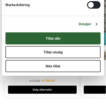
v
Markedsføring
a
l
g
Detaljer
Tillat alle
Tillat utvalg
Ikke tillat
Svømming Dame – Metallfigur
Svømmestautett i metall
kr
139,00
kr
278,00
Velg alternativ