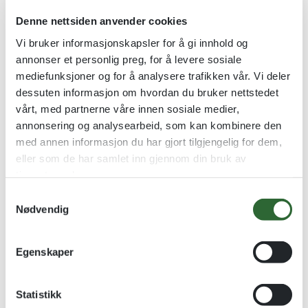
Denne nettsiden anvender cookies
Vi bruker informasjonskapsler for å gi innhold og
Fakkel Sølvpokal
Retro Sølvpokaler
annonser et personlig preg, for å levere sosiale
Sølvpokalserie med plass til
Sølvpokalserie med blå detaljer
mediefunksjoner og for å analysere trafikken vår. Vi deler
motiv
dessuten informasjon om hvordan du bruker nettstedet
kr
338,00
–
kr
485,00
kr
165,00
–
kr
189,00
vårt, med partnerne våre innen sosiale medier,
annonsering og analysearbeid, som kan kombinere den
Se alternativer
Se alternativer
med annen informasjon du har gjort tilgjengelig for dem,
eller som de har samlet inn gjennom din bruk av
tjenestene deres.
Kvantumsrabatt
S
Nødvendig
a
m
t
Egenskaper
y
k
k
Statistikk