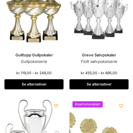
Gulltopp Gullpokaler
Greve Sølvpokaler
Gullpokalserie
Flott sølvpokalserie
kr
119,00
–
kr
248,00
kr
455,00
–
kr
695,00
Se alternativer
Se alternativer
Kvantumsrabatt