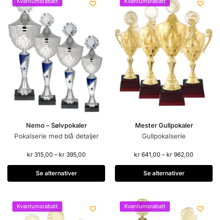
Kvantumsrabatt
Kvantumsrabatt
Nemo – Sølvpokaler
Mester Gullpokaler
Pokalserie med blå detaljer
Gullpokalserie
kr
315,00
–
kr
395,00
kr
641,00
–
kr
962,00
Se alternativer
Se alternativer
Kvantumsrabatt
Kvantumsrabatt