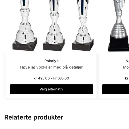
Polarlys
N
Høye sølvpokaler med blå detaljer
Mo
kr
498,00
–
kr
685,00
kr
Velg alternativ
Relaterte produkter