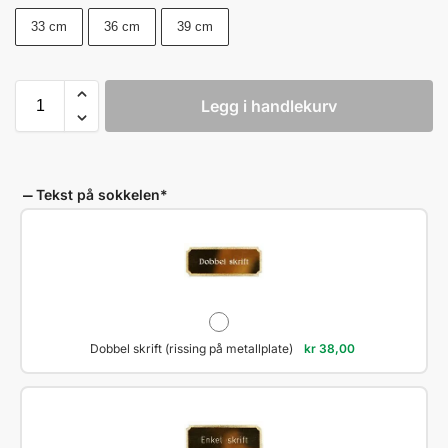
33 cm
36 cm
39 cm
Legg i handlekurv
Tekst på sokkelen
*
Dobbel skrift (rissing på metallplate)
kr
38,00