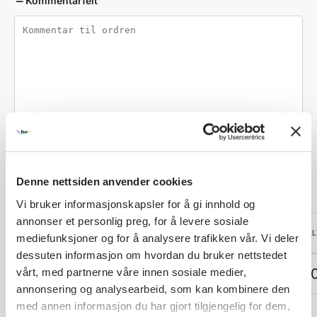
Kommentarfelt
Blank / Uten motiv
NB: tekst skrevet her, blir ikke gravert
Denne nettsiden anvender cookies
Vi bruker informasjonskapsler for å gi innhold og
annonser et personlig preg, for å levere sosiale
ANTALL
PER STK
TOTAL
mediefunksjoner og for å analysere trafikken vår. Vi deler
dessuten informasjon om hvordan du bruker nettstedet
Produktpris:
1 stk
kr 455,00
kr 455,0
vårt, med partnerne våre innen sosiale medier,
annonsering og analysearbeid, som kan kombinere den
med annen informasjon du har gjort tilgjengelig for dem,
Tilleggsvalg:
1 stk