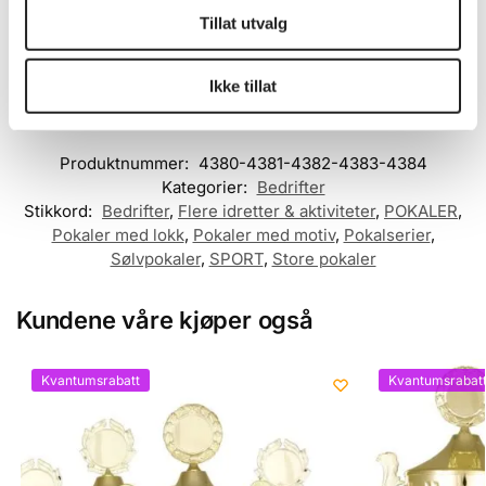
Tilleggsinformasjon
Tillat utvalg
Ikke tillat
Størrelse
30 cm, 34 cm, 39 cm, 42 cm, 45 cm
Produktnummer:
4380-4381-4382-4383-4384
Kategorier:
Bedrifter
Stikkord:
Bedrifter
,
Flere idretter & aktiviteter
,
POKALER
,
Pokaler med lokk
,
Pokaler med motiv
,
Pokalserier
,
Sølvpokaler
,
SPORT
,
Store pokaler
Kundene våre kjøper også
Kvantumsrabatt
Kvantumsrabat