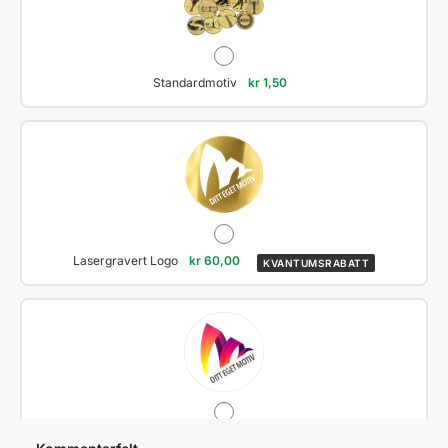
Standardmotiv
kr
1,50
Lasergravert Logo
kr
60,00
KVANTUMSRABATT
Klistremerke Fullfarge Logo
kr
29,00
KVANTUMSRABATT