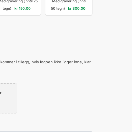
ed gravering (inntil 25
Med gravering (inntil
tegn)
kr
150,00
50 tegn)
kr
300,00
 kommer i tillegg, hvis logoen ikke ligger inne, klar
r