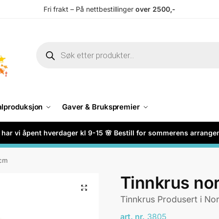
Fri frakt – På nettbestillinger
over 2500,-
alproduksjon
Gaver & Brukspremier
har vi åpent hverdager kl 9-15 🌸 Bestill for sommerens arrang
2cm
Tinnkrus no
Tinnkrus Produsert i No
art. nr.
3805