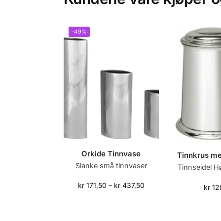
-49%
Orkide Tinnvase
Tinnkrus m
Slanke små tinnvaser
Tinnseidel H
kr
171,50
–
kr
437,50
kr
12