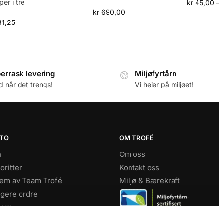
er i tre
kr
45,00
kr
690,00
1,25
errask levering
Miljøfyrtårn
id når det trengs!
Vi heier på miljøet!
NTO
OM TROFÉ
n
Om oss
oritter
Kontakt oss
lem av Team Trofé
Miljø & Bærekraft
igere ordre
ern