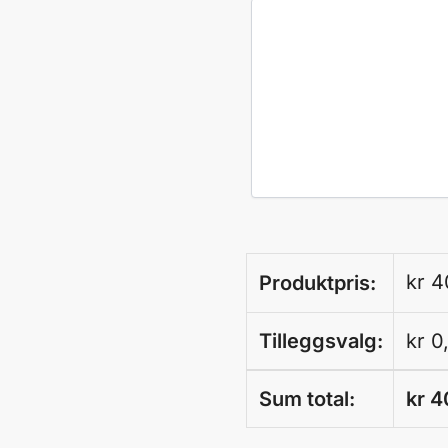
kr
4
Produktpris:
Tilleggsvalg:
kr
0
Sum total:
kr
4