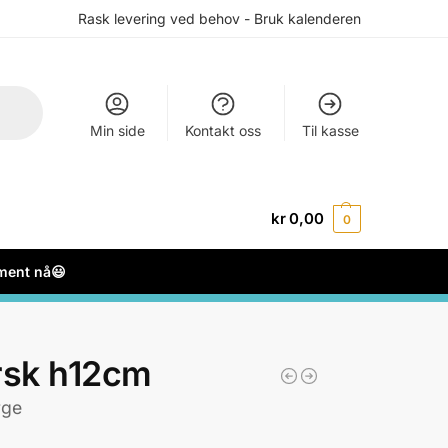
Rask levering ved behov - Bruk kalenderen
Min side
Kontakt oss
Til kasse
kr
0,00
0
ement nå😃
rsk h12cm
rge