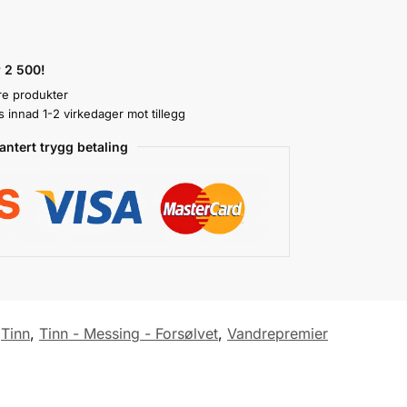
r 2 500!
re produkter
innad 1-2 virkedager mot tillegg
antert trygg betaling
,
Tinn
,
Tinn - Messing - Forsølvet
,
Vandrepremier