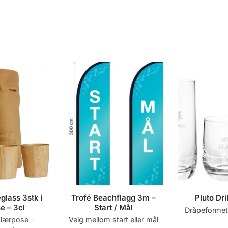
lass 3stk i
Trofé Beachflagg 3m –
Pluto Dr
e – 3cl
Start / Mål
Dråpeformet
 lærpose -
Velg mellom start eller mål