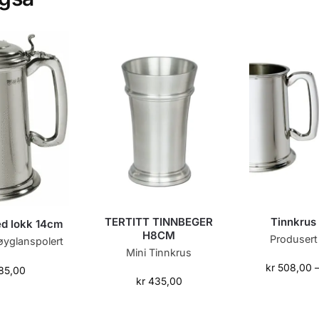
TERTITT TINNBEGER
Tinnkrus 
ed lokk 14cm
H8CM
Produsert
øyglanspolert
Mini Tinnkrus
kr
508,00
85,00
kr
435,00