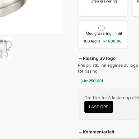
Uten gravering
M
Med gravering (inntil
100 tegn)
kr
600,00
Rissing av logo
Pris pr. stk. Innleggelse av logo
for rissing.
(
+
kr
250,00
)
Dra filer for å laste opp elle
LAST OPP
Kommentarfelt