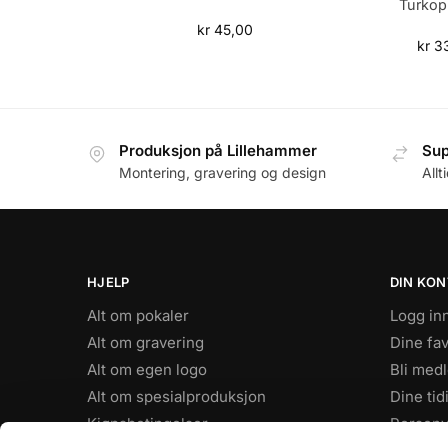
Turkopp
kr
45,00
kr
33
Produksjon på Lillehammer
Sup
Montering, gravering og design
Allt
HJELP
DIN KO
Alt om pokaler
Logg in
Alt om gravering
Dine fav
Alt om egen logo
Bli med
Alt om spesialproduksjon
Dine tid
Kjøpsbetingelser
Personv