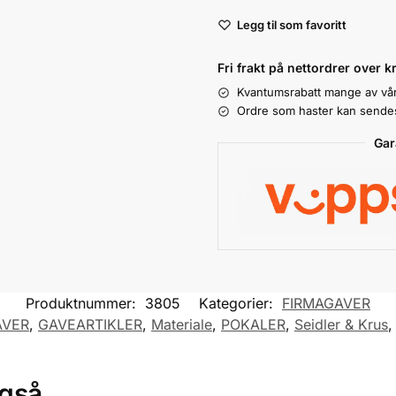
A
Legg til som favoritt
l
t
Fri frakt på nettordrer over k
e
Kvantumsrabatt mange av vå
r
Ordre som haster kan sendes 
n
a
Gar
t
i
v
e
:
Produktnummer:
3805
Kategorier:
FIRMAGAVER
AVER
,
GAVEARTIKLER
,
Materiale
,
POKALER
,
Seidler & Krus
også