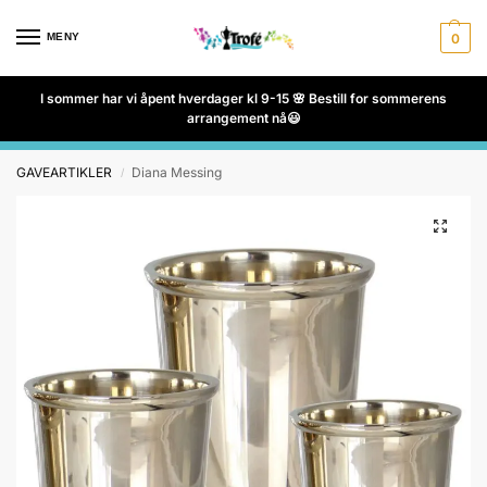
MENY
0
I sommer har vi åpent hverdager kl 9-15 🌸 Bestill for sommerens
arrangement nå😃
GAVEARTIKLER
Diana Messing
/