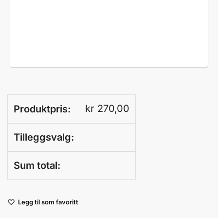
kr
270,00
Produktpris:
Tilleggsvalg:
Sum total:
A
Legg til som favoritt
l
t