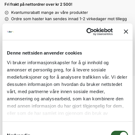
Fri frakt på nettordrer over kr 2 500!
e
r
Kvantumsrabatt mange av våre produkter
n
Ordre som haster kan sendes innad 1-2 virkedager mot tillegg
a
Garantert trygg betaling
t
i
v
e
Denne nettsiden anvender cookies
:
Vi bruker informasjonskapsler for å gi innhold og
annonser et personlig preg, for å levere sosiale
mediefunksjoner og for å analysere trafikken vår. Vi deler
dessuten informasjon om hvordan du bruker nettstedet
Tilleggsinformasjon
vårt, med partnerne våre innen sosiale medier,
annonsering og analysearbeid, som kan kombinere den
med annen informasjon du har gjort tilgjengelig for dem,
eller som de har samlet inn gjennom din bruk av
Størrelse
6 cm, 8 cm, 10 cm
tjenestene deres.
S
Produktnummer:
1303B