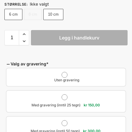
Ikke valgt
STØRRELSE
:
6 cm
8 cm
10 cm
Legg i handlekurv
Valg av gravering
*
Uten gravering
Med gravering (inntil 25 tegn)
kr
150,00
Med gravering (inntil 50 tegn)
kr
300,00