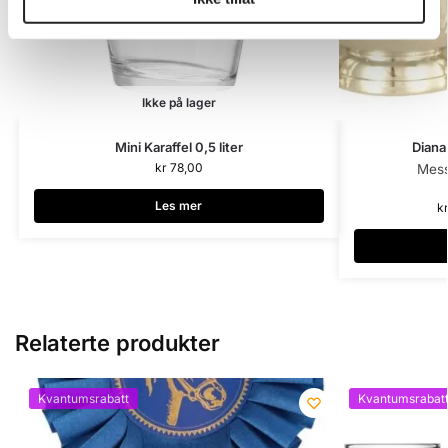
Ikke på lager
Mini Karaffel 0,5 liter
Diana
kr
78,00
Mess
Les mer
k
Relaterte produkter
Kvantumsrabatt
Kvantumsrabat