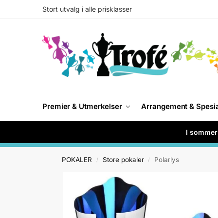
Stort utvalg i alle prisklasser
Premier & Utmerkelser
Arrangement & Spesi
I sommer 
POKALER
Store pokaler
Polarlys
/
/