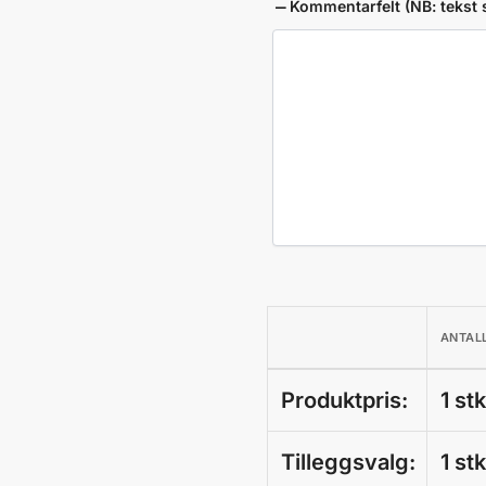
Kommentarfelt (NB: tekst s
ANTAL
Produktpris:
1 st
Tilleggsvalg:
1 st