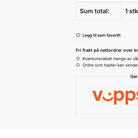
Sum total:
1 st
A
Legg til som favoritt
l
t
Fri frakt på nettordrer over k
e
Kvantumsrabatt mange av vå
r
Ordre som haster kan sendes 
n
a
Gar
t
i
v
e
: