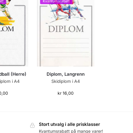
tt
Kvantumsrabatt
ball (Herre)
Diplom, Langrenn
iplom i A4
Skidiplom i A4
0,00
kr
16,00
Stort utvalg i alle prisklasser
Kvantumsrabatt på mange varer!