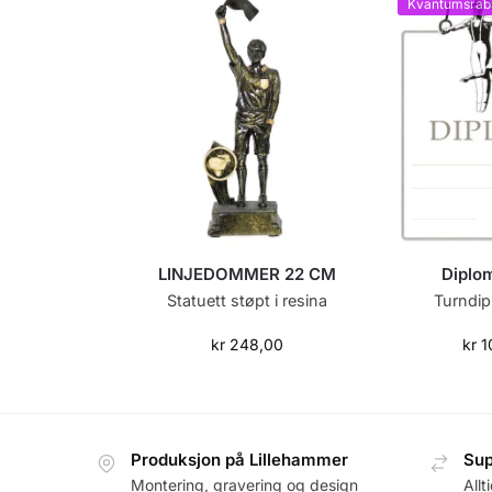
Kvantumsrab
LINJEDOMMER 22 CM
Diplo
Statuett støpt i resina
Turndip
kr
248,00
kr
1
Produksjon på Lillehammer
Sup
Montering, gravering og design
Allt