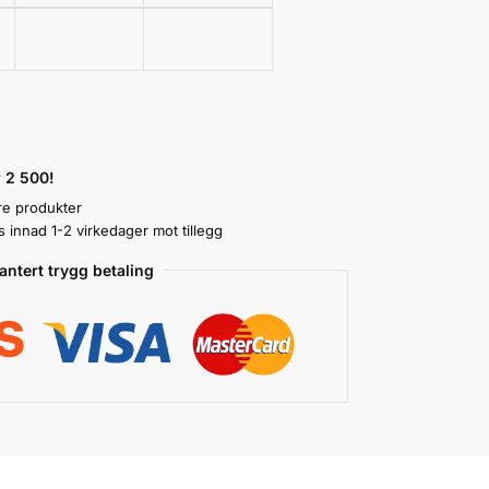
k
r 2 500!
re produkter
innad 1-2 virkedager mot tillegg
antert trygg betaling