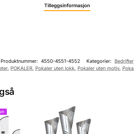
Tilleggsinformasjon
Produktnummer:
4550-4551-4552
Kategorier:
Bedrifter
eter
,
POKALER
,
Pokaler uten lokk
,
Pokaler uten motiv
,
Pokal
også
att