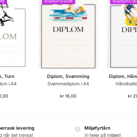
att
Kvantumsrabatt
Kvantumsraba
m, Turn
Diplom, Svømming
Diplom, Hånd
lom i A4
Svømmediplom i A4
Håndballd
0,00
kr
16,00
kr
2
errask levering
Miljøfyrtårn
id når det trengs!
Vi heier på miljøet!