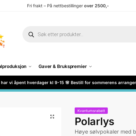
Fri frakt – På nettbestillinger
over 2500,-
alproduksjon
Gaver & Brukspremier
har vi åpent hverdager kl 9-15 🌸 Bestill for sommerens arrang
Kvantumsrabatt
Polarlys
Høye sølvpokaler med bl