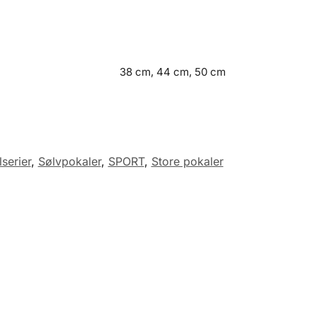
38 cm, 44 cm, 50 cm
serier
,
Sølvpokaler
,
SPORT
,
Store pokaler