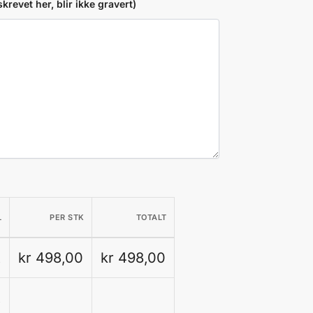
krevet her, blir ikke gravert)
L
PER STK
TOTALT
k
kr 498,00
kr 498,00
k