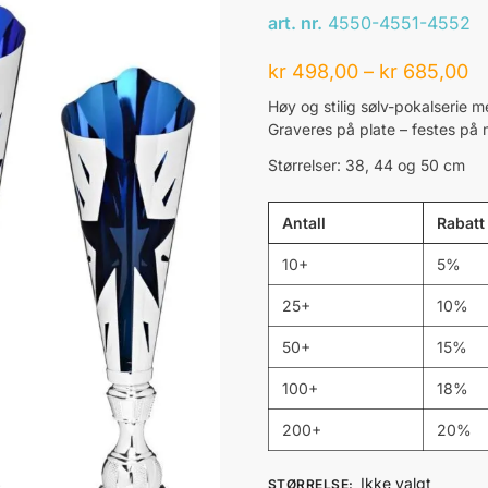
art. nr.
4550-4551-4552
kr
498,00
–
kr
685,00
Høy og stilig sølv-pokalserie me
Graveres på plate – festes på
Størrelser: 38, 44 og 50 cm
Antall
Rabatt
10+
5%
25+
10%
50+
15%
100+
18%
200+
20%
Ikke valgt
STØRRELSE
: