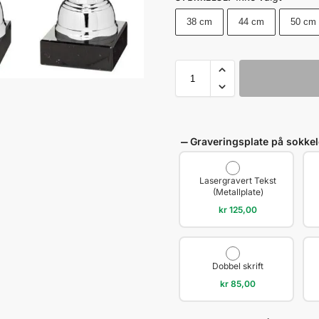
38 cm
44 cm
50 cm
Graveringsplate på sokke
Lasergravert Tekst
(Metallplate)
kr
125,00
Dobbel skrift
kr
85,00