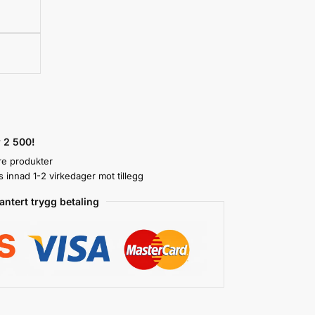
r 2 500!
re produkter
innad 1-2 virkedager mot tillegg
antert trygg betaling