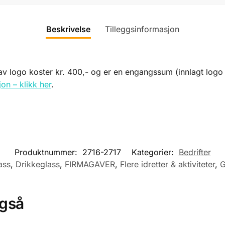
Beskrivelse
Tilleggsinformasjon
 logo koster kr. 400,- og er en engangssum (innlagt logo lig
on – klikk her
.
Produktnummer:
2716-2717
Kategorier:
Bedrifter
ass
,
Drikkeglass
,
FIRMAGAVER
,
Flere idretter & aktiviteter
,
G
også