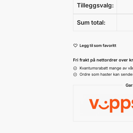
Tilleggsvalg:
Sum total:
A
Legg til som favoritt
l
t
Fri frakt på nettordrer over k
e
Kvantumsrabatt mange av vå
r
Ordre som haster kan sendes 
n
a
Gar
t
i
v
e
: