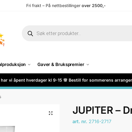
Fri frakt – På nettbestillinger
over 2500,-
alproduksjon
Gaver & Brukspremier
har vi åpent hverdager kl 9-15 🌸 Bestill for sommerens arrang
s
JUPITER – D
art. nr.
2716-2717