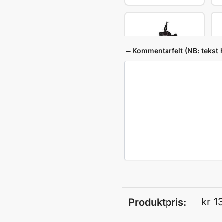
Kommentarfelt (NB: tekst 
Kunstlop-L87
Pistol blink-L90
Las
kr
13
Produktpris: