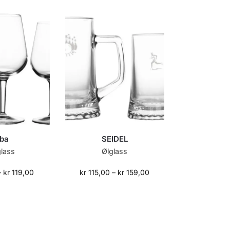
lba
SEIDEL
glass
Ølglass
–
kr
119,00
kr
115,00
–
kr
159,00