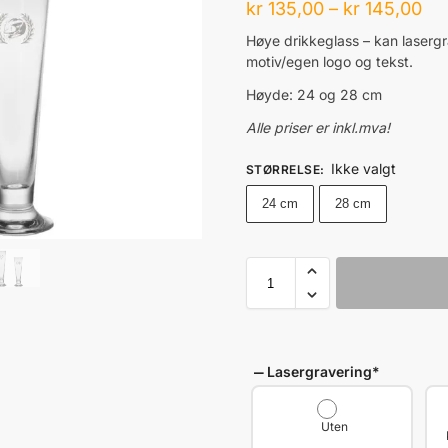
kr
135,00
–
kr
145,00
Høye drikkeglass – kan laserg
motiv/egen logo og tekst.
Høyde: 24 og 28 cm
Alle priser er inkl.mva!
Ikke valgt
STØRRELSE
:
24 cm
28 cm
Lasergravering
*
Uten