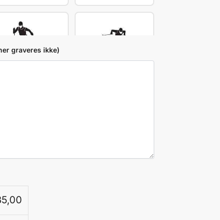
her graveres ikke)
Ski Klassisk-88
Langrenn-L89
Skiskyting-L91
Skøyter-L92
t inn flere (65 gjenstår)
5,00