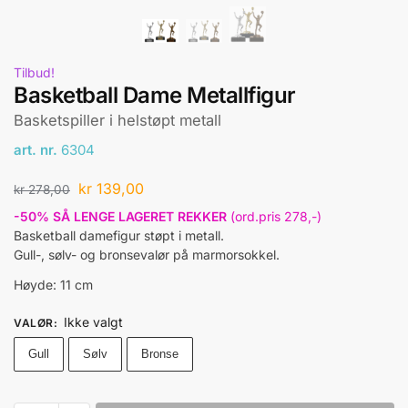
Tilbud!
Basketball Dame Metallfigur
Basketspiller i helstøpt metall
art. nr.
6304
kr
139,00
kr
278,00
-50% SÅ LENGE LAGERET REKKER
(ord.pris 278,-)
Basketball damefigur støpt i metall.
Gull-, sølv- og bronsevalør på marmorsokkel.
Høyde: 11 cm
Ikke valgt
VALØR
:
Gull
Sølv
Bronse