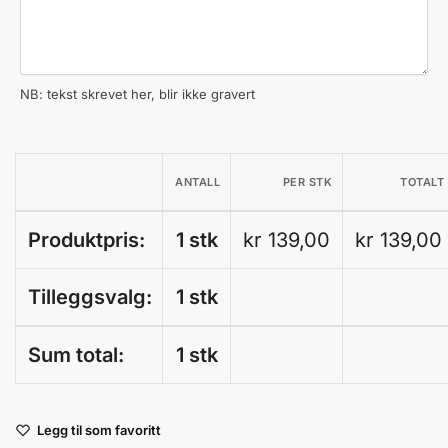
NB: tekst skrevet her, blir ikke gravert
ANTALL
PER STK
TOTALT
Produktpris:
1 stk
kr 139,00
kr 139,00
Tilleggsvalg:
1 stk
Sum total:
1 stk
A
Legg til som favoritt
l