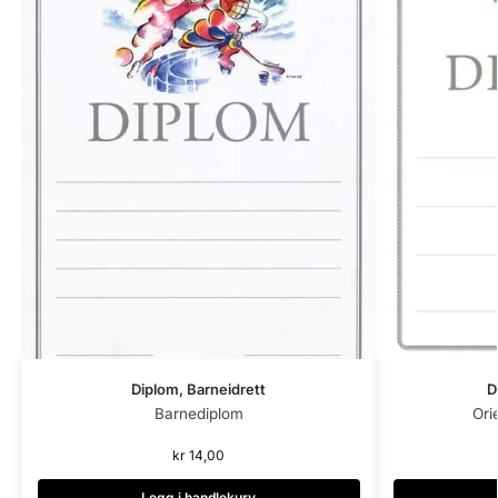
Diplom, Barneidrett
D
Barnediplom
Ori
kr
14,00
Legg i handlekurv