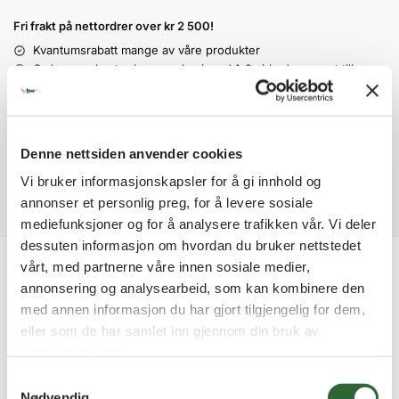
t
Fri frakt på nettordrer over kr 2 500!
e
r
Kvantumsrabatt mange av våre produkter
n
Ordre som haster kan sendes innad 1-2 virkedager mot tillegg
a
Garantert trygg betaling
t
i
v
Denne nettsiden anvender cookies
e
Vi bruker informasjonskapsler for å gi innhold og
:
annonser et personlig preg, for å levere sosiale
mediefunksjoner og for å analysere trafikken vår. Vi deler
dessuten informasjon om hvordan du bruker nettstedet
vårt, med partnerne våre innen sosiale medier,
Tilleggsinformasjon
annonsering og analysearbeid, som kan kombinere den
med annen informasjon du har gjort tilgjengelig for dem,
eller som de har samlet inn gjennom din bruk av
Valør
Gull, Sølv, Bronse
tjenestene deres.
S
Nødvendig