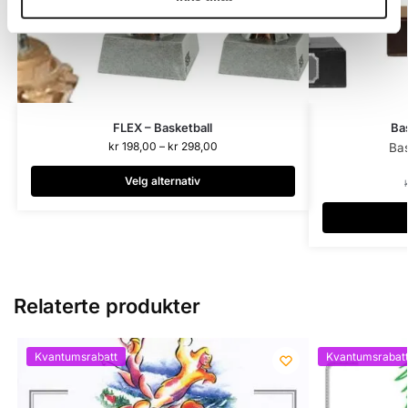
FLEX – Basketball
Bas
kr
198,00
–
kr
298,00
Bas
Velg alternativ
Relaterte produkter
Kvantumsrabatt
Kvantumsrabat