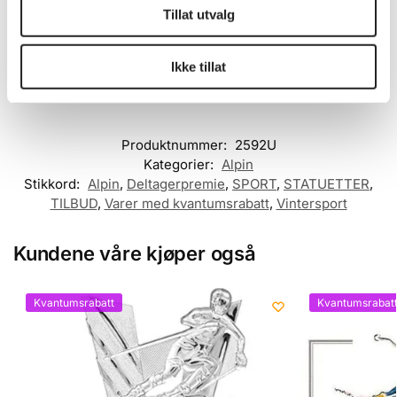
Tillat utvalg
på enkelte graveringsplater for å få plass.
En ting som er viktig å huske på: jo mer tekst som skrives, jo
mindre skrift-størrelse må man ha.
Ikke tillat
Produktnummer:
2592U
Kategorier:
Alpin
Stikkord:
Alpin
,
Deltagerpremie
,
SPORT
,
STATUETTER
,
TILBUD
,
Varer med kvantumsrabatt
,
Vintersport
Kundene våre kjøper også
Kvantumsrabatt
Kvantumsrabat