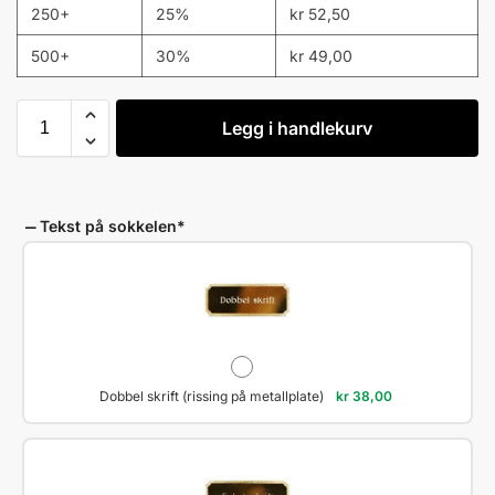
250+
25%
kr
52,50
500+
30%
kr
49,00
Legg i handlekurv
Tekst på sokkelen
*
Dobbel skrift (rissing på metallplate)
kr
38,00