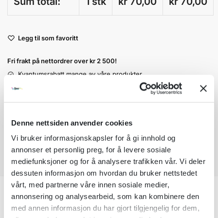
Sum total:
1 stk
kr 70,00
kr
70,00
A
Legg til som favoritt
l
t
Fri frakt på nettordrer over kr 2 500!
e
r
Kvantumsrabatt mange av våre produkter
n
Ordre som haster kan sendes innad 1-2 virkedager mot tillegg
a
Garantert trygg betaling
t
i
Denne nettsiden anvender cookies
v
e
Vi bruker informasjonskapsler for å gi innhold og
:
annonser et personlig preg, for å levere sosiale
mediefunksjoner og for å analysere trafikken vår. Vi deler
dessuten informasjon om hvordan du bruker nettstedet
vårt, med partnerne våre innen sosiale medier,
annonsering og analysearbeid, som kan kombinere den
Beskrivelse
med annen informasjon du har gjort tilgjengelig for dem,