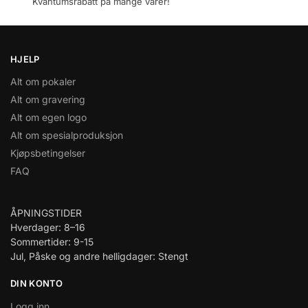
Kvantumsrabatt på mange varer!
HJELP
Alt om pokaler
Alt om gravering
Alt om egen logo
Alt om spesialproduksjon
Kjøpsbetingelser
FAQ
ÅPNINGSTIDER
Hverdager: 8–16
Sommertider: 9-15
Jul, Påske og andre helligdager: Stengt
DIN KONTO
Logg inn