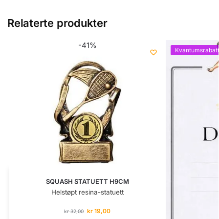
Relaterte produkter
-41%
Kvantumsrabat
SQUASH STATUETT H9CM
Helstøpt resina-statuett
kr
19,00
kr
32,00