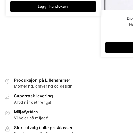
Legg i handlekurv
Dip
H
Produksjon på Lillehammer
Montering, gravering og design
Superrask levering
Alltid når det trengs!
Miljøfyrtårn
Vi heier på miljøet!
Stort utvalg i alle prisklasser