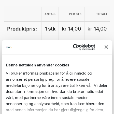
ANTALL
PER STK
TOTALT
Produktpris:
1 stk
kr 14,00
kr 14,00
Tilleggsvalg:
1 stk
kr
0,00
Sum total:
1 stk
kr 14,00
kr
14,00
Denne nettsiden anvender cookies
A
Vi bruker informasjonskapsler for å gi innhold og
Legg til som favoritt
l
annonser et personlig preg, for å levere sosiale
t
mediefunksjoner og for å analysere trafikken vår. Vi deler
Fri frakt på nettordrer over kr 2 500!
e
dessuten informasjon om hvordan du bruker nettstedet
r
Kvantumsrabatt mange av våre produkter
vårt, med partnerne våre innen sosiale medier,
n
Ordre som haster kan sendes innad 1-2 virkedager mot tillegg
annonsering og analysearbeid, som kan kombinere den
a
med annen informasjon du har gjort tilgjengelig for dem,
Garantert trygg betaling
t