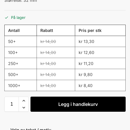
Størrelse: 32 mm
På lager
Antall
Rabatt
Pris per stk
50+
kr
14,00
kr
13,30
100+
kr
14,00
kr
12,60
250+
kr
14,00
kr
11,20
500+
kr
14,00
kr
9,80
1000+
kr
14,00
kr
8,40
Legg i handlekurv
Valg av tekst / motiv