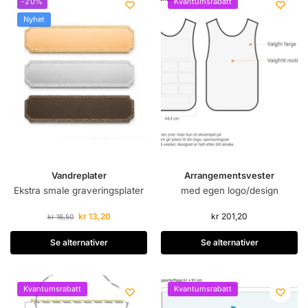
-20%
Kvantumsrabatt
Nyhet
Vandreplater
Arrangementsvester
Ekstra smale graveringsplater
med egen logo/design
kr
13,20
kr
201,20
kr
16,50
Se alternativer
Se alternativer
Kvantumsrabatt
Kvantumsrabatt