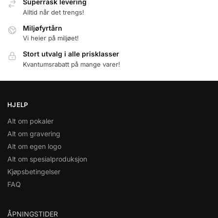
Superrask levering
Alltid når det trengs!
Miljøfyrtårn
Vi heier på miljøet!
Stort utvalg i alle prisklasser
Kvantumsrabatt på mange varer!
HJELP
Alt om pokaler
Alt om gravering
Alt om egen logo
Alt om spesialproduksjon
Kjøpsbetingelser
FAQ
ÅPNINGSTIDER