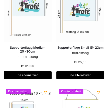
Supporterflagg Medium
Supporterflagg Small 15x23cm
20x30cm
m/trestang
med trestang
kr
115,00
kr
120,00
Se alternativer
Se alternativer
Kvantumsrabatt
Kvantumsrabatt