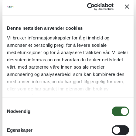
Denne nettsiden anvender cookies
Oskar Bamse 20cm
Skilt Akryl m/UV-trykk
Vi bruker informasjonskapsler for å gi innhold og
20x15cm (3mm)
Teddybjørn i mykt stoff
annonser et personlig preg, for å levere sosiale
Husskilt / Uteskilt
mediefunksjoner og for å analysere trafikken vår. Vi deler
kr
185,00
dessuten informasjon om hvordan du bruker nettstedet
kr
650,00
vårt, med partnerne våre innen sosiale medier,
Se alternativer
Se alternativer
annonsering og analysearbeid, som kan kombinere den
med annen informasjon du har gjort tilgjengelig for dem,
eller som de har samlet inn gjennom din bruk av
tjenestene deres.
S
Nødvendig
a
m
t
Egenskaper
y